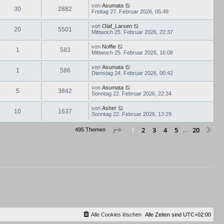
von
Asumata
30
2882
Freitag 27. Februar 2026, 05:49
von
Olaf_Larsen
20
5501
Mittwoch 25. Februar 2026, 22:37
von
Noffie
1
583
Mittwoch 25. Februar 2026, 16:08
von
Asumata
1
586
Dienstag 24. Februar 2026, 00:42
von
Asumata
5
3842
Sonntag 22. Februar 2026, 22:34
von
Asher
10
1637
Sonntag 22. Februar 2026, 13:29
Seite
1
von
20
2
3
4
5
20
1
Nä
495 Themen
…
Alle Cookies löschen
Alle Zeiten sind
UTC+02:00