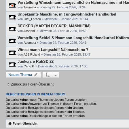
Vorstellung Winselmann Langschiffchen Nähmaschine mit Ha
von
Asumata
»
Sonntag 22. Februar 2026, 01:34
Unbekannte Maschine, mit ungewöhnlicher Handkurbel
von
Olaf_Larsen
»
Mittwoch 6. Januar 2021, 01:44
DECKER (MARTIN DECKER, MANNHEIM)
von
JosephF
»
Mittwoch 25. Februar 2026, 15:52
Vorstellung Seidel & Naumann Langschiff- Handkurbel Kofferm
von
Asumata
»
Dienstag 24. Februar 2026, 00:41
Winselmann Langschiff Nähmaschine ?
von
AJS Roland
»
Dienstag 18. Februar 2025, 19:47
Junkers e RuhSD 22
von
Carlo P.
»
Donnerstag 5. Februar 2026, 17:00
Neues Thema
Zurück zur Foren-Übersicht
BERECHTIGUNGEN IN DIESEM FORUM
Du darfst
keine
neuen Themen in diesem Forum erstellen.
Du darfst
keine
Antworten zu Themen in diesem Forum erstellen.
Du darfst deine Beiträge in diesem Forum
nicht
ändern.
Du darfst deine Beiträge in diesem Forum
nicht
löschen.
Du darfst
keine
Dateianhänge in diesem Forum erstellen.
Foren-Übersicht