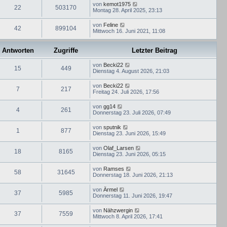
von
kemot1975
22
503170
Montag 28. April 2025, 23:13
von
Feline
42
899104
Mittwoch 16. Juni 2021, 11:08
Antworten
Zugriffe
Letzter Beitrag
von
Becki22
15
449
Dienstag 4. August 2026, 21:03
von
Becki22
7
217
Freitag 24. Juli 2026, 17:56
von
gg14
4
261
Donnerstag 23. Juli 2026, 07:49
von
sputnik
1
877
Dienstag 23. Juni 2026, 15:49
von
Olaf_Larsen
18
8165
Dienstag 23. Juni 2026, 05:15
von
Ramses
58
31645
Donnerstag 18. Juni 2026, 21:13
von
Ärmel
37
5985
Donnerstag 11. Juni 2026, 19:47
von
Nähzwergin
37
7559
Mittwoch 8. April 2026, 17:41