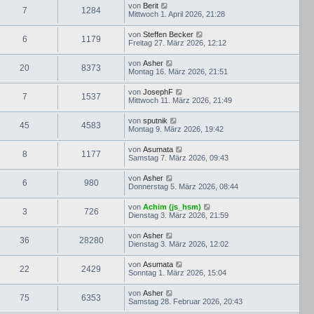
von
Berit
7
1284
Mittwoch 1. April 2026, 21:28
von
Steffen Becker
6
1179
Freitag 27. März 2026, 12:12
von
Asher
20
8373
Montag 16. März 2026, 21:51
von
JosephF
7
1537
Mittwoch 11. März 2026, 21:49
von
sputnik
45
4583
Montag 9. März 2026, 19:42
von
Asumata
8
1177
Samstag 7. März 2026, 09:43
von
Asher
6
980
Donnerstag 5. März 2026, 08:44
von
Achim (js_hsm)
3
726
Dienstag 3. März 2026, 21:59
von
Asher
36
28280
Dienstag 3. März 2026, 12:02
von
Asumata
22
2429
Sonntag 1. März 2026, 15:04
von
Asher
75
6353
Samstag 28. Februar 2026, 20:43