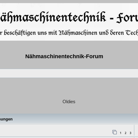
Nähmaschinentechnik-Forum
Oldies
e
hungen
1
2
3