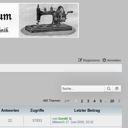
Registrieren
Anmelden
Suche
Erwe
Seite
1
von
20
2
3
4
5
20
1
Nä
495 Themen
…
Antworten
Zugriffe
Letzter Beitrag
von
GerdK
22
37831
Mittwoch 17. Juni 2026, 22:22