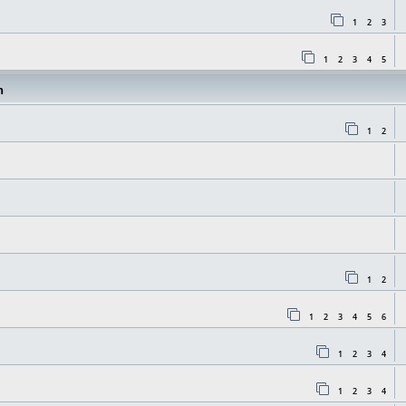
1
2
3
1
2
3
4
5
n
1
2
1
2
1
2
3
4
5
6
1
2
3
4
1
2
3
4