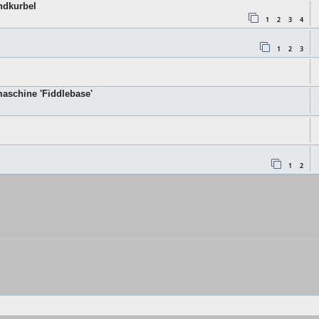
ndkurbel
1
2
3
4
1
2
3
aschine 'Fiddlebase'
1
2