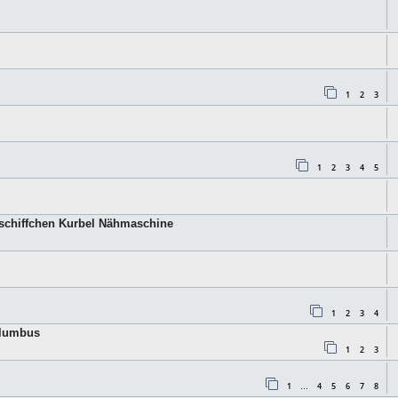
1
2
3
1
2
3
4
5
gschiffchen Kurbel Nähmaschine
1
2
3
4
olumbus
1
2
3
1
4
5
6
7
8
…