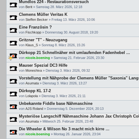
Mundlos 224 - Restaurationsversuch
von
Berit
»
Samstag 28. März 2026, 12:18
Clemens Müller Veritas K
von
Steffen Becker
»
Freitag 13. März 2026, 10:06
Eine Französin ?
von
Fischkopp
»
Donnerstag 30. August 2018, 19:20
Gritzner "T" - Neuzugang
von
Klaus_S
»
Sonntag 8. März 2026, 15:26
Dürkopp 21 Schnellnäher mit umlaufenden Fadenhebel ...
von
nicole.boening
»
Samstag 21. Februar 2026, 23:30
Mauser Spezial DC3 Hilfe
von
Moneshiva
»
Dienstag 3. März 2026, 09:32
Vorstellung mit Nähprobe der Clemens Müller "Saxonia" Lan
von
Asumata
»
Dienstag 3. März 2026, 13:27
Dürkopp KL 17-2
von
Lolapola
»
Dienstag 3. März 2026, 21:11
Unbekannte Fiddle base Nähmaschine
von
AJS Roland
»
Donnerstag 5. Dezember 2024, 20:13
Mysteriöse Langschiff Nähmaschine Johann Jax Christoph C
von
Asumata
»
Mittwoch 25. Februar 2026, 23:48
Die Wheeler & Wilson No 3 macht mich kirre …
von
nicole.boening
»
Montag 26. Januar 2026, 23:04