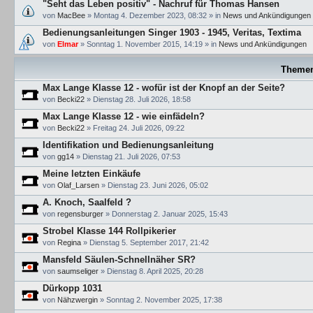
"Seht das Leben positiv" - Nachruf für Thomas Hansen
von
MacBee
»
Montag 4. Dezember 2023, 08:32
» in
News und Ankündigungen
Bedienungsanleitungen Singer 1903 - 1945, Veritas, Textima
von
Elmar
»
Sonntag 1. November 2015, 14:19
» in
News und Ankündigungen
Theme
Max Lange Klasse 12 - wofür ist der Knopf an der Seite?
von
Becki22
»
Dienstag 28. Juli 2026, 18:58
Max Lange Klasse 12 - wie einfädeln?
von
Becki22
»
Freitag 24. Juli 2026, 09:22
Identifikation und Bedienungsanleitung
von
gg14
»
Dienstag 21. Juli 2026, 07:53
Meine letzten Einkäufe
von
Olaf_Larsen
»
Dienstag 23. Juni 2026, 05:02
A. Knoch, Saalfeld ?
von
regensburger
»
Donnerstag 2. Januar 2025, 15:43
Strobel Klasse 144 Rollpikerier
von
Regina
»
Dienstag 5. September 2017, 21:42
Mansfeld Säulen-Schnellnäher SR?
von
saumseliger
»
Dienstag 8. April 2025, 20:28
Dürkopp 1031
von
Nähzwergin
»
Sonntag 2. November 2025, 17:38