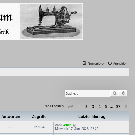
Registrieren
Anmelden
Suche
Erwe
Seite
1
von
37
2
3
4
5
37
1
Nä
920 Themen
…
Antworten
Zugriffe
Letzter Beitrag
von
GerdK
22
35924
Mittwoch 17. Juni 2026, 22:22