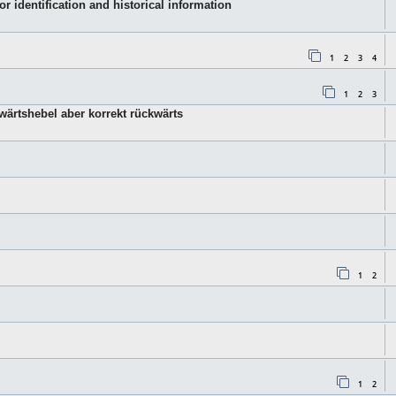
 identification and historical information
1
2
3
4
1
2
3
wärtshebel aber korrekt rückwärts
1
2
1
2