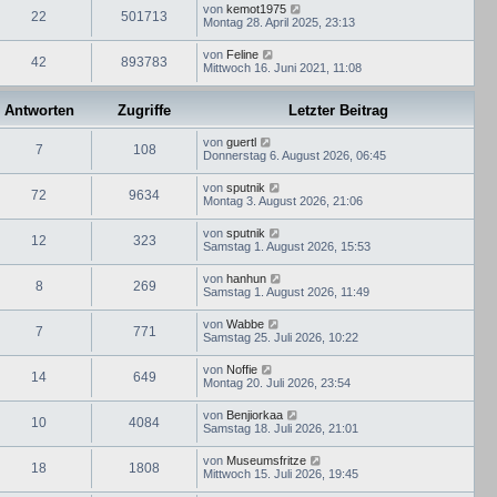
von
kemot1975
22
501713
Montag 28. April 2025, 23:13
von
Feline
42
893783
Mittwoch 16. Juni 2021, 11:08
Antworten
Zugriffe
Letzter Beitrag
von
guertl
7
108
Donnerstag 6. August 2026, 06:45
von
sputnik
72
9634
Montag 3. August 2026, 21:06
von
sputnik
12
323
Samstag 1. August 2026, 15:53
von
hanhun
8
269
Samstag 1. August 2026, 11:49
von
Wabbe
7
771
Samstag 25. Juli 2026, 10:22
von
Noffie
14
649
Montag 20. Juli 2026, 23:54
von
Benjiorkaa
10
4084
Samstag 18. Juli 2026, 21:01
von
Museumsfritze
18
1808
Mittwoch 15. Juli 2026, 19:45