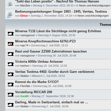
"Seht das Leben positiv" - Nachruf für Thomas Hansen
von
MacBee
»
Montag 4. Dezember 2023, 08:32
» in
News und Ankündigungen
Bedienungsanleitungen Singer 1903 - 1945, Veritas, Textima
von
Elmar
»
Sonntag 1. November 2015, 14:19
» in
News und Ankündigungen
Theme
Minerva T132 Lässt die Stichlänge nicht genug Erhöhen
von
rastugasser
»
Dienstag 4. August 2026, 20:45
Minerva Knopflochmaschine 62761-PZ3
von
nejc74
»
Donnerstag 2. Juli 2026, 16:22
Rast und Gasser ZZ500 Zahnriehmen tauschen
von
rastugasser
»
Donnerstag 30. Juli 2026, 20:49
Victoria 6000e Umbau Anlasser
von
hanhun
»
Samstag 18. Juli 2026, 12:03
Veritas Textima 4402: Greifer durch Garn verklemmt
von
Wabbe
»
Mittwoch 1. Juli 2026, 18:53
Kennst du die Marke SYCO?
von
Flickflak
»
Donnerstag 16. Juli 2026, 10:08
Vorstellung RICCAR 208
von
GerdK
»
Montag 17. September 2018, 15:38
Darling, Made in Switzerland, einfach mal so …
von
Wabbe
»
Donnerstag 2. Juli 2026, 18:56