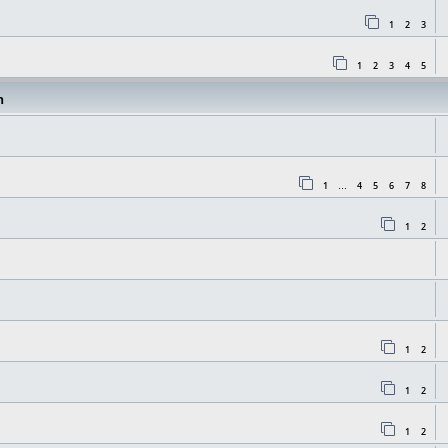
1
2
3
1
2
3
4
5
n
1
4
5
6
7
8
…
1
2
1
2
1
2
1
2