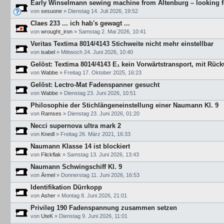
Early Winselmann sewing machine from Altenburg – looking for
von
sesuone
»
Dienstag 14. Juli 2026, 19:52
Claes 233 ... ich hab's gewagt ...
von
wrought_iron
»
Samstag 2. Mai 2026, 10:41
Veritas Textima 8014/4143 Stichweite nicht mehr einstellbar
von
isabel
»
Mittwoch 24. Juni 2026, 10:40
Gelöst: Textima 8014/4143 E₁ kein Vorwärtstransport, mit Rück
von
Wabbe
»
Freitag 17. Oktober 2025, 16:23
Gelöst: Lectro-Mat Fadenspanner gesucht
von
Wabbe
»
Dienstag 23. Juni 2026, 10:51
Philosophie der Stichlängeneinstellung einer Naumann Kl. 9
von
Ramses
»
Dienstag 23. Juni 2026, 01:20
Necci supernova ultra mark 2
von
Knedl
»
Freitag 26. März 2021, 16:33
Naumann Klasse 14 ist blockiert
von
Flickflak
»
Samstag 13. Juni 2026, 13:43
Naumann Schwingschiff Kl. 9
von
Ärmel
»
Donnerstag 11. Juni 2026, 16:53
Identifikation Dürrkopp
von
Asher
»
Montag 8. Juni 2026, 21:01
Privileg 190 Fadenspannung zusammen setzen
von
UteK
»
Dienstag 9. Juni 2026, 11:01