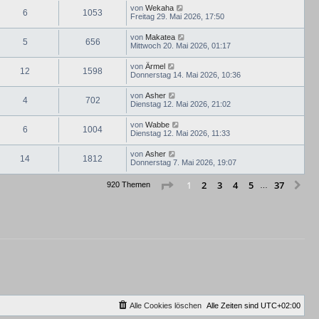
von
Wekaha
6
1053
Freitag 29. Mai 2026, 17:50
von
Makatea
5
656
Mittwoch 20. Mai 2026, 01:17
von
Ärmel
12
1598
Donnerstag 14. Mai 2026, 10:36
von
Asher
4
702
Dienstag 12. Mai 2026, 21:02
von
Wabbe
6
1004
Dienstag 12. Mai 2026, 11:33
von
Asher
14
1812
Donnerstag 7. Mai 2026, 19:07
Seite
1
von
37
2
3
4
5
37
1
Nä
920 Themen
…
Alle Cookies löschen
Alle Zeiten sind
UTC+02:00