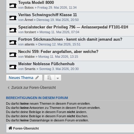
Toyota Modell 8000
von
Bobos
»
Freitag 29. Mai 2026, 11:34
Veritas Schwingschiff Klasse 11
von
Ärmel
»
Dienstag 19. Mai 2026, 20:50
Spezialstecker der Privileg 796 --- Anlasserpedal FT101-01H
von
forsbert
»
Montag 11. Mai 2026, 07:04
Fortron Stickmaschinen - kennt sich damit jemand aus?
von
atlantis
»
Dienstag 12. Mai 2026, 15:51
Necchi 559: Feder angefallen, aber welche?
von
Wabbe
»
Montag 11. Mai 2026, 13:15
Meister Noblesse Füßchenhub
von
Smartis
»
Sonntag 3. Mai 2026, 20:30
Neues Thema
Zurück zur Foren-Übersicht
BERECHTIGUNGEN IN DIESEM FORUM
Du darfst
keine
neuen Themen in diesem Forum erstellen.
Du darfst
keine
Antworten zu Themen in diesem Forum erstellen.
Du darfst deine Beiträge in diesem Forum
nicht
ändern.
Du darfst deine Beiträge in diesem Forum
nicht
löschen.
Du darfst
keine
Dateianhänge in diesem Forum erstellen.
Foren-Übersicht