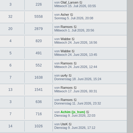
von
Olaf_Larsen
3
226
Mittwoch 15. Juli 2026, 03:55
von
Asher
32
5558
Sonntag 5. Juli 2026, 20:08
von
Ramses
20
2879
Mittwoch 1. Juli 2026, 20:56
von
Wabbe
4
820
Mittwoch 24. Juni 2026, 16:56
von
Wabbe
5
491
Mittwoch 24. Juni 2026, 13:45
von
Ramses
6
552
Mittwoch 24. Juni 2026, 12:44
von
uu4y
7
1638
Donnerstag 18. Juni 2026, 15:24
von
Ramses
13
1541
Mittwoch 17. Juni 2026, 00:31
von
Ramses
3
636
Donnerstag 11. Juni 2026, 23:32
von
Achim (js_hsm)
7
716
Dienstag 9. Juni 2026, 22:03
von
UteK
14
1026
Dienstag 9. Juni 2026, 17:12