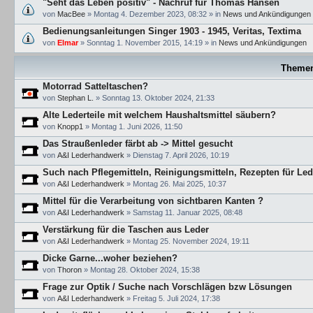
"Seht das Leben positiv" - Nachruf für Thomas Hansen
von
MacBee
»
Montag 4. Dezember 2023, 08:32
» in
News und Ankündigungen
Bedienungsanleitungen Singer 1903 - 1945, Veritas, Textima
von
Elmar
»
Sonntag 1. November 2015, 14:19
» in
News und Ankündigungen
Theme
Motorrad Satteltaschen?
von
Stephan L.
»
Sonntag 13. Oktober 2024, 21:33
Alte Lederteile mit welchem Haushaltsmittel säubern?
von
Knopp1
»
Montag 1. Juni 2026, 11:50
Das Straußenleder färbt ab -> Mittel gesucht
von
A&I Lederhandwerk
»
Dienstag 7. April 2026, 10:19
Such nach Pflegemitteln, Reinigungsmitteln, Rezepten für Le
von
A&I Lederhandwerk
»
Montag 26. Mai 2025, 10:37
Mittel für die Verarbeitung von sichtbaren Kanten ?
von
A&I Lederhandwerk
»
Samstag 11. Januar 2025, 08:48
Verstärkung für die Taschen aus Leder
von
A&I Lederhandwerk
»
Montag 25. November 2024, 19:11
Dicke Garne...woher beziehen?
von
Thoron
»
Montag 28. Oktober 2024, 15:38
Frage zur Optik / Suche nach Vorschlägen bzw Lösungen
von
A&I Lederhandwerk
»
Freitag 5. Juli 2024, 17:38