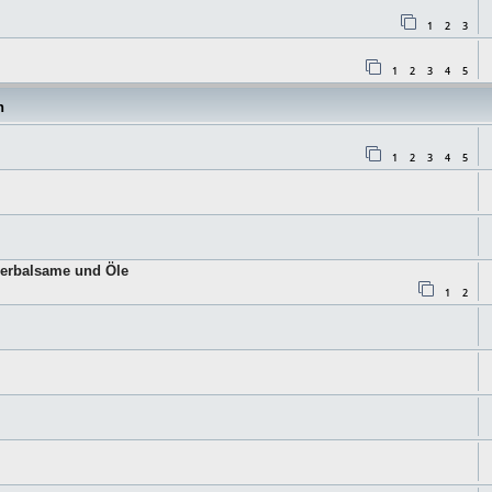
1
2
3
1
2
3
4
5
n
1
2
3
4
5
derbalsame und Öle
1
2