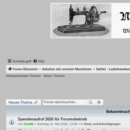
Schnellzugriff
FAQ
Foren-Übersicht
Arbeiten mit unseren Maschinen
Sattler - Lederhandwe
Unbeantwortete Themen
Aktive Themen
Suche
Erweiterte Such
Neues Thema
Bekanntmac
Spendenaufruf 2026 für Forumsbetrieb
von
GerdK
»
Sonntag 10. Mai 2026, 13:00
» in
News und Ankündigungen