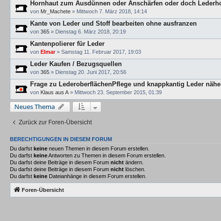
Hornhaut zum Ausdünnen oder Anschärfen oder doch Lederh
von
Mr_Machete
»
Mittwoch 7. März 2018, 14:14
Kante von Leder und Stoff bearbeiten ohne ausfranzen
von
365
»
Dienstag 6. März 2018, 20:19
Kantenpolierer für Leder
von
Elmar
»
Samstag 11. Februar 2017, 19:03
Leder Kaufen / Bezugsquellen
von
365
»
Dienstag 20. Juni 2017, 20:56
Frage zu LederoberflächenPflege und knappkantig Leder näh
von
Klaus aus A
»
Mittwoch 23. September 2015, 01:39
Neues Thema
Zurück zur Foren-Übersicht
BERECHTIGUNGEN IN DIESEM FORUM
Du darfst
keine
neuen Themen in diesem Forum erstellen.
Du darfst
keine
Antworten zu Themen in diesem Forum erstellen.
Du darfst deine Beiträge in diesem Forum
nicht
ändern.
Du darfst deine Beiträge in diesem Forum
nicht
löschen.
Du darfst
keine
Dateianhänge in diesem Forum erstellen.
Foren-Übersicht