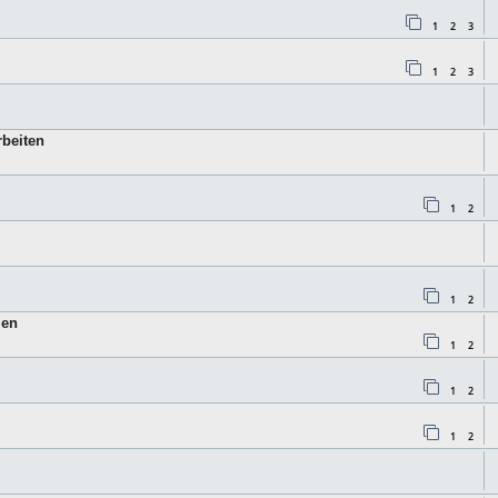
1
2
3
1
2
3
rbeiten
1
2
1
2
men
1
2
1
2
1
2