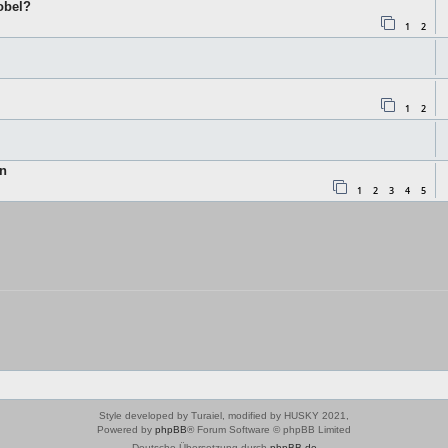
obel?
1
2
1
2
en
1
2
3
4
5
Style developed by Turaiel, modified by HUSKY 2021,
Powered by
phpBB
® Forum Software © phpBB Limited
Deutsche Übersetzung durch
phpBB.de