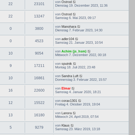
von
Ostrod
22
23101
Dienstag 19. Dezember 2023, 11:36
von
Ostrod
22
13247
Samstag 6. Mai 2023, 09:17
von
Manohara
0
3800
Dienstag 7. Februar 2023, 14:30
von
adler104
0
4523
Samstag 21. Januar 2023, 10:54
von
Achim (js_hsm)
10
9054
Mittwoch 7. Dezember 2022, 00:18
von
sputnik
9
17211
Montag 18. Juli 2022, 23:48
von
Sandra Luft
10
16861
Donnerstag 3. Februar 2022, 15:57
von
Elmar
16
22600
Samstag 4. Januar 2020, 18:21
von
corax1301
12
15522
Freitag 4. Oktober 2019, 19:04
von
Lanora
13
16180
Mittwoch 24. April 2019, 07:54
von
Klaus
5
9279
Samstag 23. März 2019, 13:18