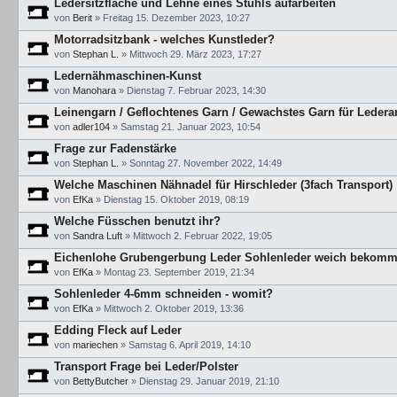
Ledersitzfläche und Lehne eines Stuhls aufarbeiten
von
Berit
»
Freitag 15. Dezember 2023, 10:27
Motorradsitzbank - welches Kunstleder?
von
Stephan L.
»
Mittwoch 29. März 2023, 17:27
Ledernähmaschinen-Kunst
von
Manohara
»
Dienstag 7. Februar 2023, 14:30
Leinengarn / Geflochtenes Garn / Gewachstes Garn für Ledera
von
adler104
»
Samstag 21. Januar 2023, 10:54
Frage zur Fadenstärke
von
Stephan L.
»
Sonntag 27. November 2022, 14:49
Welche Maschinen Nähnadel für Hirschleder (3fach Transport)
von
EfKa
»
Dienstag 15. Oktober 2019, 08:19
Welche Füsschen benutzt ihr?
von
Sandra Luft
»
Mittwoch 2. Februar 2022, 19:05
Eichenlohe Grubengerbung Leder Sohlenleder weich bekom
von
EfKa
»
Montag 23. September 2019, 21:34
Sohlenleder 4-6mm schneiden - womit?
von
EfKa
»
Mittwoch 2. Oktober 2019, 13:36
Edding Fleck auf Leder
von
mariechen
»
Samstag 6. April 2019, 14:10
Transport Frage bei Leder/Polster
von
BettyButcher
»
Dienstag 29. Januar 2019, 21:10