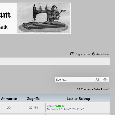
Registrieren
Anmelden
Suche
Erwe
24 Themen • Seite
1
von
1
Antworten
Zugriffe
Letzter Beitrag
von
GerdK
22
37464
Mittwoch 17. Juni 2026, 22:22