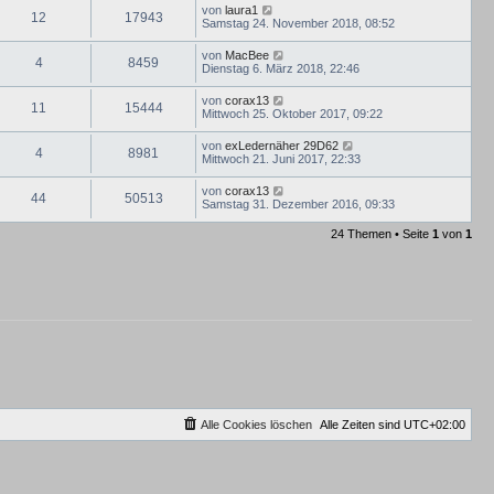
von
laura1
12
17943
Samstag 24. November 2018, 08:52
von
MacBee
4
8459
Dienstag 6. März 2018, 22:46
von
corax13
11
15444
Mittwoch 25. Oktober 2017, 09:22
von
exLedernäher 29D62
4
8981
Mittwoch 21. Juni 2017, 22:33
von
corax13
44
50513
Samstag 31. Dezember 2016, 09:33
24 Themen • Seite
1
von
1
Alle Cookies löschen
Alle Zeiten sind
UTC+02:00