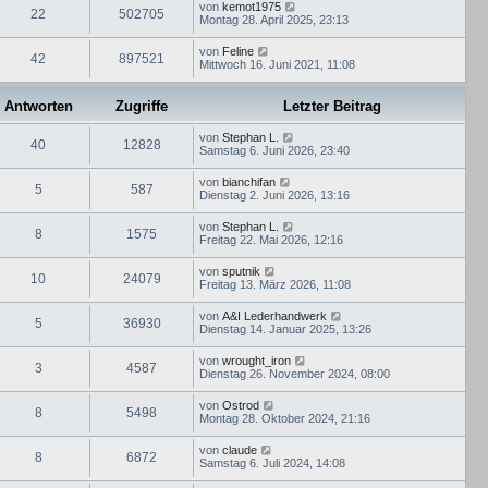
von
kemot1975
22
502705
Montag 28. April 2025, 23:13
von
Feline
42
897521
Mittwoch 16. Juni 2021, 11:08
Antworten
Zugriffe
Letzter Beitrag
von
Stephan L.
40
12828
Samstag 6. Juni 2026, 23:40
von
bianchifan
5
587
Dienstag 2. Juni 2026, 13:16
von
Stephan L.
8
1575
Freitag 22. Mai 2026, 12:16
von
sputnik
10
24079
Freitag 13. März 2026, 11:08
von
A&I Lederhandwerk
5
36930
Dienstag 14. Januar 2025, 13:26
von
wrought_iron
3
4587
Dienstag 26. November 2024, 08:00
von
Ostrod
8
5498
Montag 28. Oktober 2024, 21:16
von
claude
8
6872
Samstag 6. Juli 2024, 14:08