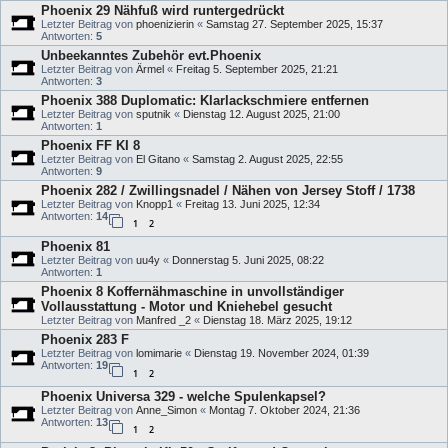
Phoenix 29 Nähfuß wird runtergedrückt
Letzter Beitrag von
phoenizierin
«
Samstag 27. September 2025, 15:37
Antworten:
5
Unbeekanntes Zubehör evt.Phoenix
Letzter Beitrag von
Ärmel
«
Freitag 5. September 2025, 21:21
Antworten:
3
Phoenix 388 Duplomatic: Klarlackschmiere entfernen
Letzter Beitrag von
sputnik
«
Dienstag 12. August 2025, 21:00
Antworten:
1
Phoenix FF KI 8
Letzter Beitrag von
El Gitano
«
Samstag 2. August 2025, 22:55
Antworten:
9
Phoenix 282 / Zwillingsnadel / Nähen von Jersey Stoff / 1738
Letzter Beitrag von
Knopp1
«
Freitag 13. Juni 2025, 12:34
Antworten:
14
1
2
Phoenix 81
Letzter Beitrag von
uu4y
«
Donnerstag 5. Juni 2025, 08:22
Antworten:
1
Phoenix 8 Koffernähmaschine in unvollständiger
Vollausstattung - Motor und Kniehebel gesucht
Letzter Beitrag von
Manfred _2
«
Dienstag 18. März 2025, 19:12
Phoenix 283 F
Letzter Beitrag von
lomimarie
«
Dienstag 19. November 2024, 01:39
Antworten:
19
1
2
Phoenix Universa 329 - welche Spulenkapsel?
Letzter Beitrag von
Anne_Simon
«
Montag 7. Oktober 2024, 21:36
Antworten:
13
1
2