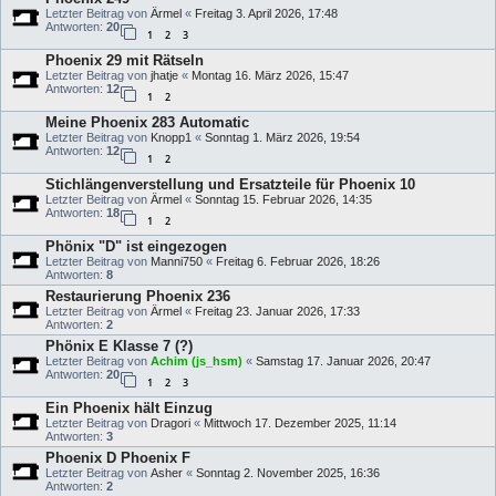
Letzter Beitrag von
Ärmel
«
Freitag 3. April 2026, 17:48
Antworten:
20
1
2
3
Phoenix 29 mit Rätseln
Letzter Beitrag von
jhatje
«
Montag 16. März 2026, 15:47
Antworten:
12
1
2
Meine Phoenix 283 Automatic
Letzter Beitrag von
Knopp1
«
Sonntag 1. März 2026, 19:54
Antworten:
12
1
2
Stichlängenverstellung und Ersatzteile für Phoenix 10
Letzter Beitrag von
Ärmel
«
Sonntag 15. Februar 2026, 14:35
Antworten:
18
1
2
Phönix "D" ist eingezogen
Letzter Beitrag von
Manni750
«
Freitag 6. Februar 2026, 18:26
Antworten:
8
Restaurierung Phoenix 236
Letzter Beitrag von
Ärmel
«
Freitag 23. Januar 2026, 17:33
Antworten:
2
Phönix E Klasse 7 (?)
Letzter Beitrag von
Achim (js_hsm)
«
Samstag 17. Januar 2026, 20:47
Antworten:
20
1
2
3
Ein Phoenix hält Einzug
Letzter Beitrag von
Dragori
«
Mittwoch 17. Dezember 2025, 11:14
Antworten:
3
Phoenix D Phoenix F
Letzter Beitrag von
Asher
«
Sonntag 2. November 2025, 16:36
Antworten:
2