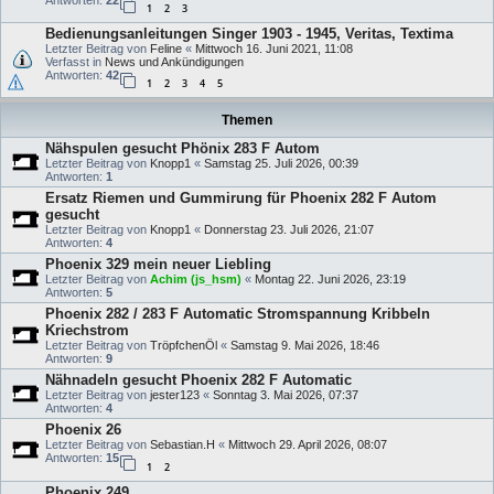
Antworten:
22
1
2
3
Bedienungsanleitungen Singer 1903 - 1945, Veritas, Textima
Letzter Beitrag von
Feline
«
Mittwoch 16. Juni 2021, 11:08
Verfasst in
News und Ankündigungen
Antworten:
42
1
2
3
4
5
Themen
Nähspulen gesucht Phönix 283 F Autom
Letzter Beitrag von
Knopp1
«
Samstag 25. Juli 2026, 00:39
Antworten:
1
Ersatz Riemen und Gummirung für Phoenix 282 F Autom
gesucht
Letzter Beitrag von
Knopp1
«
Donnerstag 23. Juli 2026, 21:07
Antworten:
4
Phoenix 329 mein neuer Liebling
Letzter Beitrag von
Achim (js_hsm)
«
Montag 22. Juni 2026, 23:19
Antworten:
5
Phoenix 282 / 283 F Automatic Stromspannung Kribbeln
Kriechstrom
Letzter Beitrag von
TröpfchenÖl
«
Samstag 9. Mai 2026, 18:46
Antworten:
9
Nähnadeln gesucht Phoenix 282 F Automatic
Letzter Beitrag von
jester123
«
Sonntag 3. Mai 2026, 07:37
Antworten:
4
Phoenix 26
Letzter Beitrag von
Sebastian.H
«
Mittwoch 29. April 2026, 08:07
Antworten:
15
1
2
Phoenix 249