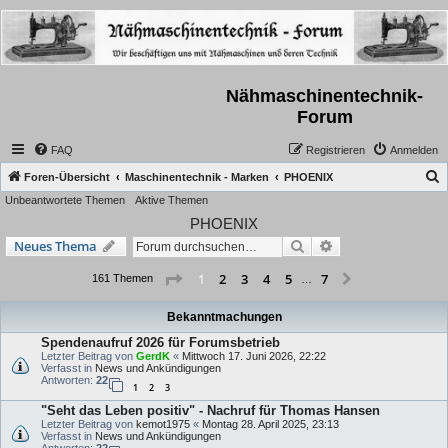
Nähmaschinentechnik-
Forum
FAQ
Registrieren
Anmelden
S
Foren-Übersicht
Maschinentechnik - Marken
PHOENIX
Unbeantwortete Themen
Aktive Themen
u
PHOENIX
c
Suche
Erweiterte Suche
Neues Thema
h
e
Seite
1
von
7
2
3
4
5
7
1
Nächste
161 Themen
…
Bekanntmachungen
Spendenaufruf 2026 für Forumsbetrieb
Letzter Beitrag von
GerdK
«
Mittwoch 17. Juni 2026, 22:22
Verfasst in
News und Ankündigungen
Antworten:
22
1
2
3
"Seht das Leben positiv" - Nachruf für Thomas Hansen
Letzter Beitrag von
kemot1975
«
Montag 28. April 2025, 23:13
Verfasst in
News und Ankündigungen