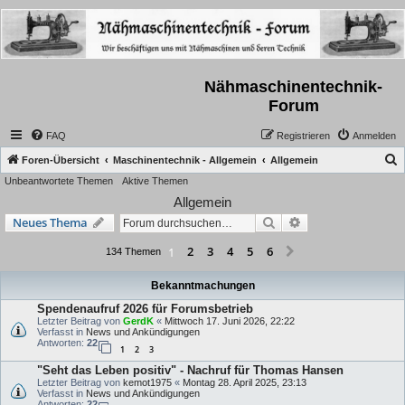
Nähmaschinentechnik-
Forum
FAQ
Registrieren
Anmelden
S
Foren-Übersicht
Maschinentechnik - Allgemein
Allgemein
Unbeantwortete Themen
Aktive Themen
u
Allgemein
c
Suche
Erweiterte Suche
Neues Thema
h
e
2
3
4
5
6
1
Nächste
134 Themen
Bekanntmachungen
Spendenaufruf 2026 für Forumsbetrieb
Letzter Beitrag von
GerdK
«
Mittwoch 17. Juni 2026, 22:22
Verfasst in
News und Ankündigungen
Antworten:
22
1
2
3
"Seht das Leben positiv" - Nachruf für Thomas Hansen
Letzter Beitrag von
kemot1975
«
Montag 28. April 2025, 23:13
Verfasst in
News und Ankündigungen
Antworten:
22