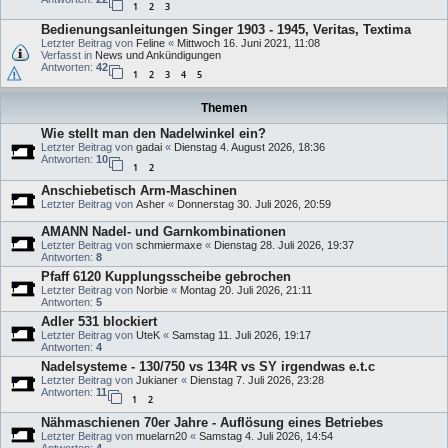
1
2
3
Bedienungsanleitungen Singer 1903 - 1945, Veritas, Textima
Letzter Beitrag von
Feline
«
Mittwoch 16. Juni 2021, 11:08
Verfasst in
News und Ankündigungen
Antworten:
42
1
2
3
4
5
Themen
Wie stellt man den Nadelwinkel ein?
Letzter Beitrag von
gadai
«
Dienstag 4. August 2026, 18:36
Antworten:
10
1
2
Anschiebetisch Arm-Maschinen
Letzter Beitrag von
Asher
«
Donnerstag 30. Juli 2026, 20:59
AMANN Nadel- und Garnkombinationen
Letzter Beitrag von
schmiermaxe
«
Dienstag 28. Juli 2026, 19:37
Antworten:
8
Pfaff 6120 Kupplungsscheibe gebrochen
Letzter Beitrag von
Norbie
«
Montag 20. Juli 2026, 21:11
Antworten:
5
Adler 531 blockiert
Letzter Beitrag von
UteK
«
Samstag 11. Juli 2026, 19:17
Antworten:
4
Nadelsysteme - 130/750 vs 134R vs SY irgendwas e.t.c
Letzter Beitrag von
Jukianer
«
Dienstag 7. Juli 2026, 23:28
Antworten:
11
1
2
Nähmaschienen 70er Jahre - Auflösung eines Betriebes
Letzter Beitrag von
muelarn20
«
Samstag 4. Juli 2026, 14:54
Antworten:
4