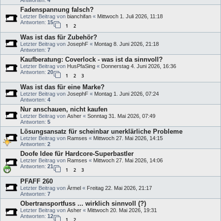
Fadenspannung falsch?
Letzter Beitrag von
bianchifan
«
Mittwoch 1. Juli 2026, 11:18
Antworten:
15
1
2
Was ist das für Zubehör?
Letzter Beitrag von
JosephF
«
Montag 8. Juni 2026, 21:18
Antworten:
7
Kaufberatung: Coverlock - was ist da sinnvoll?
Letzter Beitrag von
HusPfaSing
«
Donnerstag 4. Juni 2026, 16:36
Antworten:
20
1
2
3
Was ist das für eine Marke?
Letzter Beitrag von
JosephF
«
Montag 1. Juni 2026, 07:24
Antworten:
4
Nur anschauen, nicht kaufen
Letzter Beitrag von
Asher
«
Sonntag 31. Mai 2026, 07:49
Antworten:
5
Lösungsansatz für scheinbar unerklärliche Probleme
Letzter Beitrag von
Ramses
«
Mittwoch 27. Mai 2026, 14:15
Antworten:
2
Doofe Idee für Hardcore-Superbastler
Letzter Beitrag von
Ramses
«
Mittwoch 27. Mai 2026, 14:06
Antworten:
21
1
2
3
PFAFF 260
Letzter Beitrag von
Ärmel
«
Freitag 22. Mai 2026, 21:17
Antworten:
7
Obertransportfuss ... wirklich sinnvoll (?)
Letzter Beitrag von
Asher
«
Mittwoch 20. Mai 2026, 19:31
Antworten:
12
1
2