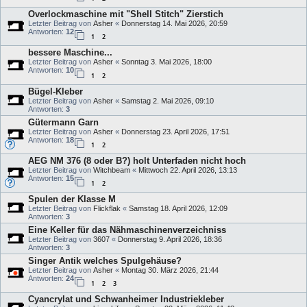
Overlockmaschine mit "Shell Stitch" Zierstich
Letzter Beitrag von
Asher
«
Donnerstag 14. Mai 2026, 20:59
Antworten:
12
1
2
bessere Maschine...
Letzter Beitrag von
Asher
«
Sonntag 3. Mai 2026, 18:00
Antworten:
10
1
2
Bügel-Kleber
Letzter Beitrag von
Asher
«
Samstag 2. Mai 2026, 09:10
Antworten:
3
Gütermann Garn
Letzter Beitrag von
Asher
«
Donnerstag 23. April 2026, 17:51
Antworten:
18
1
2
AEG NM 376 (8 oder B?) holt Unterfaden nicht hoch
Letzter Beitrag von
Witchbeam
«
Mittwoch 22. April 2026, 13:13
Antworten:
15
1
2
Spulen der Klasse M
Letzter Beitrag von
Flickflak
«
Samstag 18. April 2026, 12:09
Antworten:
3
Eine Keller für das Nähmaschinenverzeichniss
Letzter Beitrag von
3607
«
Donnerstag 9. April 2026, 18:36
Antworten:
3
Singer Antik welches Spulgehäuse?
Letzter Beitrag von
Asher
«
Montag 30. März 2026, 21:44
Antworten:
24
1
2
3
Cyancrylat und Schwanheimer Industriekleber