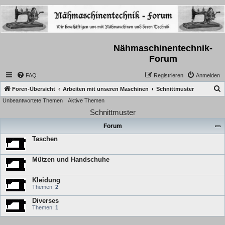
Nähmaschinentechnik-
Forum
FAQ
Registrieren
Anmelden
S
Foren-Übersicht
Arbeiten mit unseren Maschinen
Schnittmuster
Unbeantwortete Themen
Aktive Themen
u
Schnittmuster
c
h
Forum
e
Taschen
Mützen und Handschuhe
Kleidung
Themen:
2
Diverses
Themen:
1