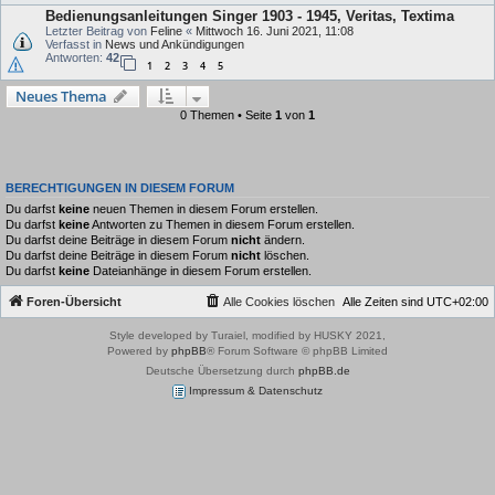
Bedienungsanleitungen Singer 1903 - 1945, Veritas, Textima
Letzter Beitrag von
Feline
«
Mittwoch 16. Juni 2021, 11:08
Verfasst in
News und Ankündigungen
Antworten:
42
1
2
3
4
5
Neues Thema
0 Themen • Seite
1
von
1
BERECHTIGUNGEN IN DIESEM FORUM
Du darfst
keine
neuen Themen in diesem Forum erstellen.
Du darfst
keine
Antworten zu Themen in diesem Forum erstellen.
Du darfst deine Beiträge in diesem Forum
nicht
ändern.
Du darfst deine Beiträge in diesem Forum
nicht
löschen.
Du darfst
keine
Dateianhänge in diesem Forum erstellen.
Foren-Übersicht
Alle Cookies löschen
Alle Zeiten sind
UTC+02:00
Style developed by Turaiel, modified by HUSKY 2021,
Powered by
phpBB
® Forum Software © phpBB Limited
Deutsche Übersetzung durch
phpBB.de
Impressum & Datenschutz