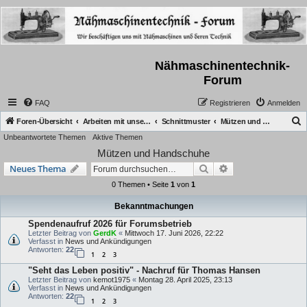
Nähmaschinentechnik-
Forum
FAQ
Registrieren
Anmelden
S
Foren-Übersicht
Arbeiten mit unseren Maschinen
Schnittmuster
Mützen und Handschuhe
Unbeantwortete Themen
Aktive Themen
u
Mützen und Handschuhe
c
Suche
Erweiterte Suche
Neues Thema
h
0 Themen • Seite
1
von
1
e
Bekanntmachungen
Spendenaufruf 2026 für Forumsbetrieb
Letzter Beitrag von
GerdK
«
Mittwoch 17. Juni 2026, 22:22
Verfasst in
News und Ankündigungen
Antworten:
22
1
2
3
"Seht das Leben positiv" - Nachruf für Thomas Hansen
Letzter Beitrag von
kemot1975
«
Montag 28. April 2025, 23:13
Verfasst in
News und Ankündigungen
Antworten:
22
1
2
3