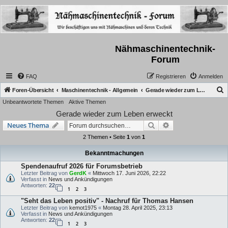
Nähmaschinentechnik-
Forum
FAQ
Registrieren
Anmelden
S
Foren-Übersicht
Maschinentechnik - Allgemein
Gerade wieder zum Leben erweckt
Unbeantwortete Themen
Aktive Themen
u
Gerade wieder zum Leben erweckt
c
Suche
Erweiterte Suche
Neues Thema
h
2 Themen • Seite
1
von
1
e
Bekanntmachungen
Spendenaufruf 2026 für Forumsbetrieb
Letzter Beitrag von
GerdK
«
Mittwoch 17. Juni 2026, 22:22
Verfasst in
News und Ankündigungen
Antworten:
22
1
2
3
"Seht das Leben positiv" - Nachruf für Thomas Hansen
Letzter Beitrag von
kemot1975
«
Montag 28. April 2025, 23:13
Verfasst in
News und Ankündigungen
Antworten:
22
1
2
3