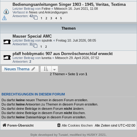
Bedienungsanleitungen Singer 1903 - 1945, Veritas, Textima
Letzter Beitrag von
Feline
«
Mittwoch 16. Juni 2021, 11:08
Verfasst in
News und Ankündigungen
Antworten:
42
1
2
3
4
5
Themen
Mauser Special AMC
Letzter Beitrag von
sputnik
«
Freitag 10. Juli 2026, 08:05
Antworten:
11
1
2
pfaff hobbymatic 907 aus Dornröschenschlaf erweckt
Letzter Beitrag von
lunetta
«
Mittwoch 29. April 2026, 07:52
Antworten:
2
Neues Thema
2 Themen • Seite
1
von
1
BERECHTIGUNGEN IN DIESEM FORUM
Du darfst
keine
neuen Themen in diesem Forum erstellen.
Du darfst
keine
Antworten zu Themen in diesem Forum erstellen.
Du darfst deine Beiträge in diesem Forum
nicht
ändern.
Du darfst deine Beiträge in diesem Forum
nicht
löschen.
Du darfst
keine
Dateianhänge in diesem Forum erstellen.
Foren-Übersicht
Alle Cookies löschen
Alle Zeiten sind
UTC+02:00
Style developed by Turaiel, modified by HUSKY 2021,