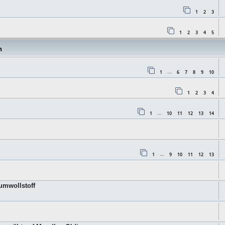
1
2
3
1
2
3
4
5
n
1
6
7
8
9
10
…
1
2
3
4
1
10
11
12
13
14
…
1
9
10
11
12
13
…
aumwollstoff