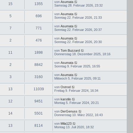
von
Asumata
15
1355
Samstag 28. Februar 2026, 23:32
von
Asumata
5
696
Sonntag 22. Februar 2026, 21:33
von
Asumata
7
771
Sonntag 22. Februar 2026, 20:37
von
Asumata
2
476
Sonntag 22. Februar 2026, 20:30
von
Tom Buzzard
11
1898
Donnerstag 18. Dezember 2025, 18:16
von
Asumata
2
8842
Sonntag 9. Februar 2025, 16:55
von
Asumata
3
3160
Mittwoch 5. Februar 2025, 09:11
von
Ostrod
13
11039
Freitag 9. Februar 2024, 16:34
von
karstilo
12
9451
Montag 5. Februar 2024, 20:21
von
DerGenuss
14
5501
Donnerstag 10. März 2022, 16:43
von
Mila123
13
8114
Montag 13. Juli 2020, 18:32