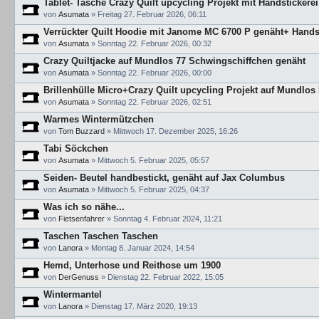
Tablet- Tasche Crazy Quilt upcycling Projekt mit Handstickere
von
Asumata
»
Freitag 27. Februar 2026, 06:11
Verrückter Quilt Hoodie mit Janome MC 6700 P genäht+ Handst
von
Asumata
»
Sonntag 22. Februar 2026, 00:32
Crazy Quiltjacke auf Mundlos 77 Schwingschiffchen genäht
von
Asumata
»
Sonntag 22. Februar 2026, 00:00
Brillenhülle Micro+Crazy Quilt upcycling Projekt auf Mundlo
von
Asumata
»
Sonntag 22. Februar 2026, 02:51
Warmes Wintermützchen
von
Tom Buzzard
»
Mittwoch 17. Dezember 2025, 16:26
Tabi Söckchen
von
Asumata
»
Mittwoch 5. Februar 2025, 05:57
Seiden- Beutel handbestickt, genäht auf Jax Columbus
von
Asumata
»
Mittwoch 5. Februar 2025, 04:37
Was ich so nähe...
von
Fietsenfahrer
»
Sonntag 4. Februar 2024, 11:21
Taschen Taschen Taschen
von
Lanora
»
Montag 8. Januar 2024, 14:54
Hemd, Unterhose und Reithose um 1900
von
DerGenuss
»
Dienstag 22. Februar 2022, 15:05
Wintermantel
von
Lanora
»
Dienstag 17. März 2020, 19:13