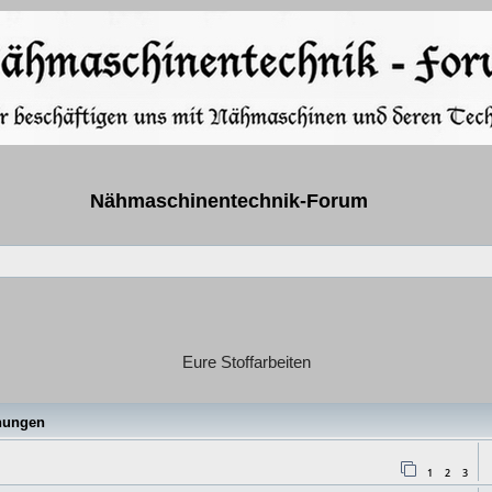
Nähmaschinentechnik-Forum
Eure Stoffarbeiten
e
hungen
1
2
3