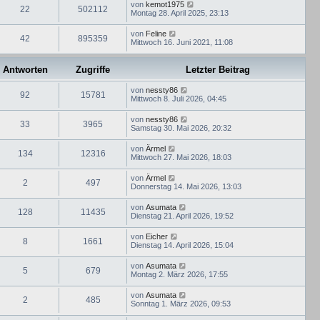
von
kemot1975
22
502112
Montag 28. April 2025, 23:13
von
Feline
42
895359
Mittwoch 16. Juni 2021, 11:08
Antworten
Zugriffe
Letzter Beitrag
von
nessty86
92
15781
Mittwoch 8. Juli 2026, 04:45
von
nessty86
33
3965
Samstag 30. Mai 2026, 20:32
von
Ärmel
134
12316
Mittwoch 27. Mai 2026, 18:03
von
Ärmel
2
497
Donnerstag 14. Mai 2026, 13:03
von
Asumata
128
11435
Dienstag 21. April 2026, 19:52
von
Eicher
8
1661
Dienstag 14. April 2026, 15:04
von
Asumata
5
679
Montag 2. März 2026, 17:55
von
Asumata
2
485
Sonntag 1. März 2026, 09:53