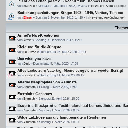
"Seht das Leben positiv" - Nachruf für Thomas Hansen
von
MacBee
»
Montag 4. Dezember 2023, 08:32
» in
News und Ankündigungen
Bedienungsanleitungen Singer 1903 - 1945, Veritas, Textima
von
Elmar
»
Sonntag 1. November 2015, 14:19
» in
News und Ankündigungen
Theme
Ärmel's Näh-Kreationen
von
Ärmel
»
Sonntag 3. Dezember 2017, 15:13
Kleidung für die Jüngste
von
nessty86
»
Donnerstag 26. März 2026, 07:41
Use-what-you-have
von
Berit
»
Donnerstag 5. März 2026, 17:08
Alles Liebe zum Vatertag! Meine Jüngste war wieder fleißig!
von
nessty86
»
Donnerstag 14. Mai 2026, 08:15
Allerlei Nähprojekte von Asumata
von
Asumata
»
Freitag 6. März 2026, 17:58
Eterniahs Genähtes
von
Eterniah
»
Samstag 11. April 2026, 18:29
Ecoprint, Blockprint u. Textilmalerei auf Leinen, Seide und B
von
Asumata
»
Sonntag 1. März 2026, 00:52
Wilde Latzhose aus diy handbemaltem Reinleinen
von
Asumata
»
Sonntag 1. März 2026, 00:07