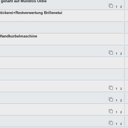
i genäht auf Mundlos Oldie
1
2
ickerei+Restverwertung Brillenetui
s Handkurbelmaschine
1
2
1
2
1
2
1
2
1
2