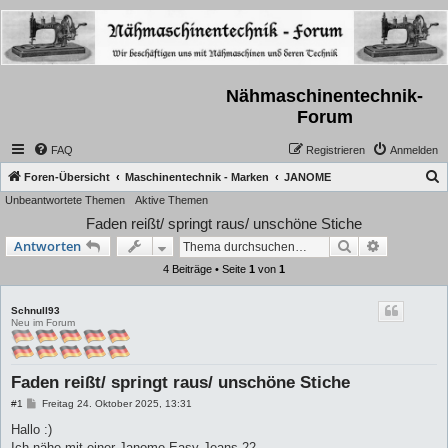
Nähmaschinentechnik-
Forum
FAQ
Registrieren
Anmelden
S
Foren-Übersicht
Maschinentechnik - Marken
JANOME
Unbeantwortete Themen
Aktive Themen
u
Faden reißt/ springt raus/ unschöne Stiche
c
Suche
Erweiterte
Antworten
h
4 Beiträge • Seite
1
von
1
e
Schnull93
Neu im Forum
Faden reißt/ springt raus/ unschöne Stiche
B
#1
Freitag 24. Oktober 2025, 13:31
e
i
Hallo :)
t
Ich nähe mit einer Janome Easy Jeans 22.