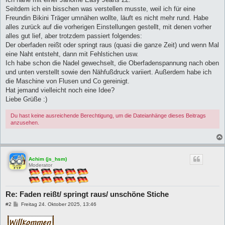
r
a
Seitdem ich ein bisschen was verstellen musste, weil ich für eine
g
Freundin Bikini Träger umnähen wollte, läuft es nicht mehr rund. Habe
alles zurück auf die vorherigen Einstellungen gestellt, mit denen vorher
alles gut lief, aber trotzdem passiert folgendes:
Der oberfaden reißt oder springt raus (quasi die ganze Zeit) und wenn Mal
eine Naht entsteht, dann mit Fehlstichen usw.
Ich habe schon die Nadel gewechselt, die Oberfadenspannung nach oben
und unten verstellt sowie den Nähfußdruck variiert. Außerdem habe ich
die Maschine von Flusen und Co gereinigt.
Hat jemand vielleicht noch eine Idee?
Liebe Grüße :)
Du hast keine ausreichende Berechtigung, um die Dateianhänge dieses Beitrags
anzusehen.
Achim (js_hsm)
Moderator
Re: Faden reißt/ springt raus/ unschöne Stiche
B
#2
Freitag 24. Oktober 2025, 13:46
e
i
t