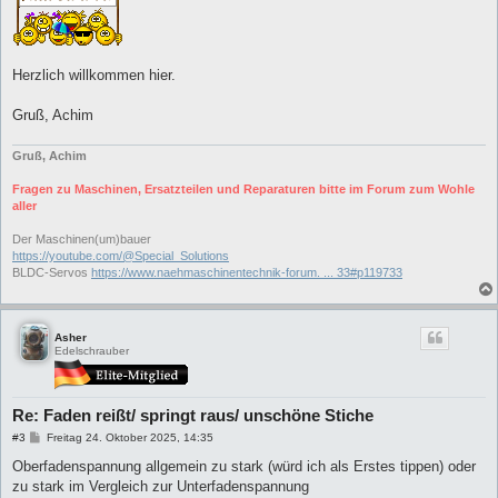
r
a
g
Herzlich willkommen hier.
Gruß, Achim
Gruß, Achim
Fragen zu Maschinen, Ersatzteilen und Reparaturen bitte im Forum zum Wohle
aller
Der Maschinen(um)bauer
https://youtube.com/@Special_Solutions
BLDC-Servos
https://www.naehmaschinentechnik-forum. ... 33#p119733
Asher
Edelschrauber
Re: Faden reißt/ springt raus/ unschöne Stiche
B
#3
Freitag 24. Oktober 2025, 14:35
e
i
Oberfadenspannung allgemein zu stark (würd ich als Erstes tippen) oder
t
zu stark im Vergleich zur Unterfadenspannung
r