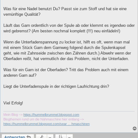
Was für eine Nadel benutzt Du? Passt sie zum Stoff und hat sie eine
vernünftige Qualität?
Läuft das Garn ordentlich von der Spule ab oder klemmt es irgendwo oder
wird gebremst? (Am besten nochmal komplett (!!!) neu einfädeln!)
Wenn die Unterfadenspannung zu locker ist, hilft es oft, wenn man mal
mit einem Stück Garn dem Garnweg folgend durch die Spulenkapsel
geht, wie mit Zahnseide zwischen den Zähnen durch.) Abwehr wenn der
Oberfaden reißt, hat vermutlich der das Problem, nicht der Unterfaden.
Was für ein Garn ist der Oberfaden? Tritt das Problem auch mit einem
anderen Garn auf?
Liegt die Unterfadenspule in der richtigen Laufrichtung drin?
Viel Erfolg!
Mein Blog –>
https://hummelbrummel.blogspot.com
Blogthemen rund um die Nähmaschine hier entlang –>
https://hummelbrummel.blogspot.com/sear ... hmaschinen
Antworten