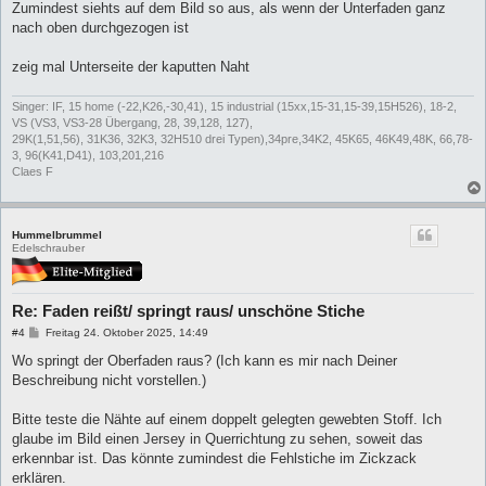
a
Zumindest siehts auf dem Bild so aus, als wenn der Unterfaden ganz
g
nach oben durchgezogen ist
zeig mal Unterseite der kaputten Naht
Singer: IF, 15 home (-22,K26,-30,41), 15 industrial (15xx,15-31,15-39,15H526), 18-2,
VS (VS3, VS3-28 Übergang, 28, 39,128, 127),
29K(1,51,56), 31K36, 32K3, 32H510 drei Typen),34pre,34K2, 45K65, 46K49,48K, 66,78-
3, 96(K41,D41), 103,201,216
Claes F
Hummelbrummel
Edelschrauber
Re: Faden reißt/ springt raus/ unschöne Stiche
B
#4
Freitag 24. Oktober 2025, 14:49
e
i
Wo springt der Oberfaden raus? (Ich kann es mir nach Deiner
t
Beschreibung nicht vorstellen.)
r
a
g
Bitte teste die Nähte auf einem doppelt gelegten gewebten Stoff. Ich
glaube im Bild einen Jersey in Querrichtung zu sehen, soweit das
erkennbar ist. Das könnte zumindest die Fehlstiche im Zickzack
erklären.