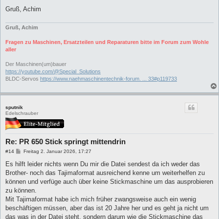
Gruß, Achim
Gruß, Achim
Fragen zu Maschinen, Ersatzteilen und Reparaturen bitte im Forum zum Wohle
aller
Der Maschinen(um)bauer
https://youtube.com/@Special_Solutions
BLDC-Servos
https://www.naehmaschinentechnik-forum. ... 33#p119733
sputnik
Edelschrauber
Re: PR 650 Stick springt mittendrin
B
#14
Freitag 2. Januar 2026, 17:27
e
i
Es hilft leider nichts wenn Du mir die Datei sendest da ich weder das
t
Brother- noch das Tajimaformat ausreichend kenne um weiterhelfen zu
r
a
können und verfüge auch über keine Stickmaschine um das ausprobieren
g
zu können.
Mit Tajimaformat habe ich mich früher zwangsweise auch ein wenig
beschäftigen müssen, aber das ist 20 Jahre her und es geht ja nicht um
das was in der Datei steht, sondern darum wie die Stickmaschine das