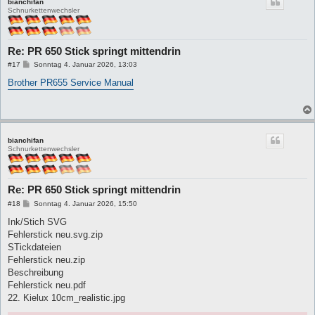
bianchifan
Schnurkettenwechsler
Re: PR 650 Stick springt mittendrin
B
#17
Sonntag 4. Januar 2026, 13:03
e
i
Brother PR655 Service Manual
t
r
a
g
bianchifan
Schnurkettenwechsler
Re: PR 650 Stick springt mittendrin
B
#18
Sonntag 4. Januar 2026, 15:50
e
i
Ink/Stich SVG
t
Fehlerstick neu.svg.zip
r
a
STickdateien
g
Fehlerstick neu.zip
Beschreibung
Fehlerstick neu.pdf
22. Kielux 10cm_realistic.jpg