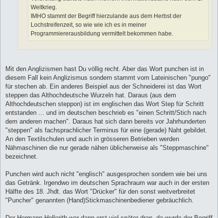
Weltkrieg.
IMHO stammt der Begriff hierzulande aus dem Herbst der
Lochstreifenzeit, so wie wie ich es in meiner
Programmiererausbildung vermittelt bekommen habe.
Mit den Anglizismen hast Du völlig recht. Aber das Wort punchen ist in
diesem Fall kein Anglizismus sondern stammt vom Lateinischen "pungo"
für stechen ab. Ein anderes Beispiel aus der Schneiderei ist das Wort
steppen das Althochdeutsche Wurzeln hat. Daraus (aus dem
Althochdeutschen steppon) ist im englischen das Wort Step für Schritt
entstanden ... und im deutschen beschrieb es "einen Schritt/Stich nach
dem anderen machen". Daraus hat sich dann bereits vor Jahrhunderten
"steppen" als fachsprachlicher Terminus für eine (gerade) Naht gebildet.
An den Textilschulen und auch in grösseren Betrieben werden
Nähmaschinen die nur gerade nähen üblicherweise als "Steppmaschine"
bezeichnet.
Punchen wird auch nicht "englisch" ausgesprochen sondern wie bei uns
das Getränk. Irgendwo im deutschen Sprachraum war auch in der ersten
Hälfte des 18. Jhdt. das Wort "Drücker" für den sonst weitverbreitet
"Puncher" genannten (Hand)Stickmaschinenbediener gebräuchlich.
Der Hermann Hollerith war dann erst viel später dran, da wurde der Begriff