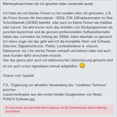
t
Mehrkopfmaschinen die ich gesehen habe verwendet wurde.
r
a
g
Ich hatte nie mit kleinen Firmen zu tun sondern eher mit grösseren, z.B.
die Firma Vossen die hierzulande ~30Stk ZSK 24Kopfautomaten im Drei-
Schichtbetrieb (24/365) betreibt, oder auch so kleine Firmen wie Addidas
oder Lacost. Da wird immer noch das erstellen von Stickprogrammen als
punchen bezeichnet und die grossen professionellen Softwarehersteller
haben das zumindest bis Anfang der 2000er Jahre ebenfalls so gemacht.
Ich weiss sogar wie das geht weil ich die komplette Hard- und Software
(Sacnner, Digitalisiertische, Plotter, Lochtreifenleser & -stanzer,
Dateiserver, etc.) für solche Firmen verkauft und betreut habe und auch
neue Kunden dafür einschulen musste.
Das das ganze jetzt auch mit elektronischer Unterstützung gemacht wird
ist mir auch schon irgendwann einmal aufgefallen.
Grüsse vom Sputnik
P.S.: Ergänzung zur aktuellen Verwendung des "veralteten Terminus"
punchen ...
zusammenkopiert aus den ersten beiden Googleseiten von Heute.
PUNCH Software.jpg
Du hast keine ausreichende Berechtigung, um die Dateianhänge dieses Beitrags
anzusehen.