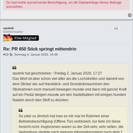
Du hast keine ausreichende Berechtigung, um die Dateianhänge dieses Beitrags
anzusehen.
sputnik
Edelschrauber
Re: PR 650 Stick springt mittendrin
B
#19
Sonntag 4. Januar 2026, 16:46
e
i
t
r
a
sputnik hat geschrieben: ↑Freitag 2. Januar 2026, 17:27
g
Das Wort ist aber schon viel älter als die Lochstreifen und stammt von
dem Sticker der auf Handstick- und Grosstickmaschinen den
Stickrahmen noch manuell bewegen musste und dann mit ganzer Kraft
auf ein Pedal steigen musste um den Nadelbalken mit einigen hundert
Nadeln durch den Stoff zu drücken.
So oder so ähnlich hat man es mir mal im Rahmen einer
Betriebsbesichtigung (Offene Tür) verklickert, nur teile ich diese
Ansicht nicht. Anglizismen waren zu der Zeit sehr, sehr selten, die
Verbreitung startete nach meinem Informationsstand nach dem 1.