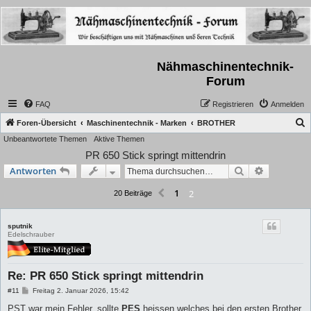
Nähmaschinentechnik-
Forum
FAQ
Registrieren
Anmelden
S
Foren-Übersicht
Maschinentechnik - Marken
BROTHER
Unbeantwortete Themen
Aktive Themen
u
PR 650 Stick springt mittendrin
c
Suche
Erweiterte
Antworten
h
e
1
2
Vorherige
20 Beiträge
sputnik
Edelschrauber
Re: PR 650 Stick springt mittendrin
B
#11
Freitag 2. Januar 2026, 15:42
e
i
PST war mein Fehler, sollte
PES
heissen welches bei den ersten Brother