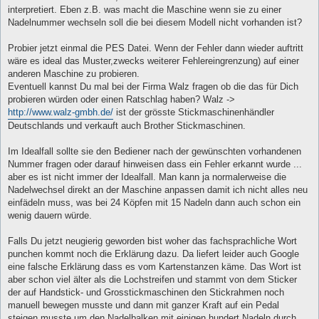
interpretiert. Eben z.B. was macht die Maschine wenn sie zu einer
Nadelnummer wechseln soll die bei diesem Modell nicht vorhanden ist?
Probier jetzt einmal die PES Datei. Wenn der Fehler dann wieder auftritt
wäre es ideal das Muster,zwecks weiterer Fehlereingrenzung) auf einer
anderen Maschine zu probieren.
Eventuell kannst Du mal bei der Firma Walz fragen ob die das für Dich
probieren würden oder einen Ratschlag haben? Walz ->
http://www.walz-gmbh.de/
ist der grösste Stickmaschinenhändler
Deutschlands und verkauft auch Brother Stickmaschinen.
Im Idealfall sollte sie den Bediener nach der gewünschten vorhandenen
Nummer fragen oder darauf hinweisen dass ein Fehler erkannt wurde ...
aber es ist nicht immer der Idealfall. Man kann ja normalerweise die
Nadelwechsel direkt an der Maschine anpassen damit ich nicht alles neu
einfädeln muss, was bei 24 Köpfen mit 15 Nadeln dann auch schon ein
wenig dauern würde.
Falls Du jetzt neugierig geworden bist woher das fachsprachliche Wort
punchen kommt noch die Erklärung dazu. Da liefert leider auch Google
eine falsche Erklärung dass es vom Kartenstanzen käme. Das Wort ist
aber schon viel älter als die Lochstreifen und stammt von dem Sticker
der auf Handstick- und Grosstickmaschinen den Stickrahmen noch
manuell bewegen musste und dann mit ganzer Kraft auf ein Pedal
steigen musste um den Nadelbalken mit einigen hundert Nadeln durch