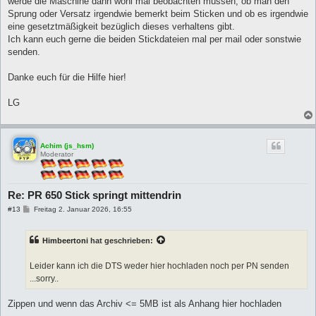
werde die Maschine dann wohl mal beobachten müssen, ob man den
Sprung oder Versatz irgendwie bemerkt beim Sticken und ob es irgendwie
eine gesetztmäßigkeit bezüglich dieses verhaltens gibt.
Ich kann euch gerne die beiden Stickdateien mal per mail oder sonstwie
senden.
Danke euch für die Hilfe hier!
LG
Achim (js_hsm)
Moderator
Re: PR 650 Stick springt mittendrin
B
#13
Freitag 2. Januar 2026, 16:55
e
i
t
Himbeertoni
hat geschrieben:
r
a
g
Leider kann ich die DTS weder hier hochladen noch per PN senden
...sorry..
Zippen und wenn das Archiv <= 5MB ist als Anhang hier hochladen