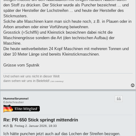
den Stoff zu drücken. Der Sticker wurde als Puncher bezeichnet ... und
später der Hersteller der Lochstreifen ... und heute der Hersteller des
Stickmusters.
Solche alte Maschinen kann man sich heute noch, z.B. in Plauen oder in
Arbon ansehen oder einer Vorführung beiwohnen.
Grosstick (=Schiffli) und Kleinstick bezeichnen dabei nicht die
Maschinengrösse sondern die Art (den technischen Aufbau) der
Maschine.
Die heute weitverbeiteten 24 Kopf Maschinen mit mehreren Tonnen und
über 10 Meter Länge sind bereits Kleinstickmaschinen.
Grüsse vom Sputnik
Und sehen wir uns nicht in dieser Welt
dann sehen wir uns in Bielefeld!
(Udo Lindenberg)
Hummelbrummel
Edelschrauber
Re: PR 650 Stick springt mittendrin
B
#15
Freitag 2. Januar 2026, 18:33
e
i
Ich hätte punchen jetzt auch auf das Lochen der Streifen bezogen.