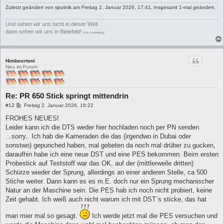
Zuletzt geändert von
sputnik
am Freitag 2. Januar 2026, 17:41, insgesamt 1-mal geändert.
Und sehen wir uns nicht in dieser Welt
dann sehen wir uns in Bielefeld!
(Udo Lindenberg)
Himbeertoni
Neu im Forum
Re: PR 650 Stick springt mittendrin
B
#12
Freitag 2. Januar 2026, 16:22
e
i
FROHES NEUES!
t
Leider kann ich die DTS weder hier hochladen noch per PN senden
r
a
...sorry.. Ich hab die Kameraden die das (irgendwo in Dubai oder
g
sonstwo) gepunched haben, mal gebeten da noch mal drüber zu gucken,
daraufhin habe ich eine neue DST und eine PES bekommen. Beim ersten
Probestick auf Teststoff war das OK, auf der (mittlerweile dritten)
Schürze wieder der Sprung, allerdings an einer anderen Stelle, ca 500
Stiche weiter. Dann kann es es m.E. doch nur ein Sprung mechanischer
Natur an der Maschine sein. Die PES hab ich noch nicht probiert, keine
Zeit gehabt. Ich weiß auch nicht warum ich mit DST`s sticke, das hat
man mier mal so gesagt.
Ich werde jetzt mal die PES versuchen und