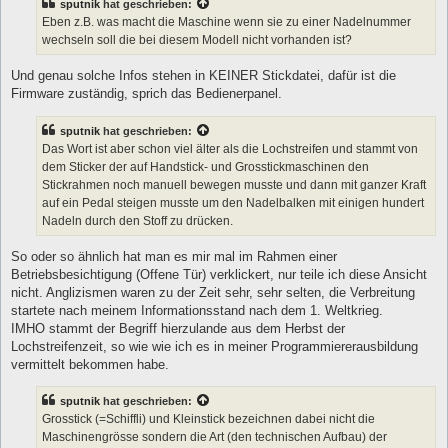
sputnik
hat geschrieben:
Eben z.B. was macht die Maschine wenn sie zu einer Nadelnummer
wechseln soll die bei diesem Modell nicht vorhanden ist?
Und genau solche Infos stehen in KEINER Stickdatei, dafür ist die
Firmware zuständig, sprich das Bedienerpanel.
sputnik
hat geschrieben:
Das Wort ist aber schon viel älter als die Lochstreifen und stammt von
dem Sticker der auf Handstick- und Grosstickmaschinen den
Stickrahmen noch manuell bewegen musste und dann mit ganzer Kraft
auf ein Pedal steigen musste um den Nadelbalken mit einigen hundert
Nadeln durch den Stoff zu drücken.
So oder so ähnlich hat man es mir mal im Rahmen einer
Betriebsbesichtigung (Offene Tür) verklickert, nur teile ich diese Ansicht
nicht. Anglizismen waren zu der Zeit sehr, sehr selten, die Verbreitung
startete nach meinem Informationsstand nach dem 1. Weltkrieg.
IMHO stammt der Begriff hierzulande aus dem Herbst der
Lochstreifenzeit, so wie wie ich es in meiner Programmiererausbildung
vermittelt bekommen habe.
sputnik
hat geschrieben:
Grosstick (=Schiffli) und Kleinstick bezeichnen dabei nicht die
Maschinengrösse sondern die Art (den technischen Aufbau) der