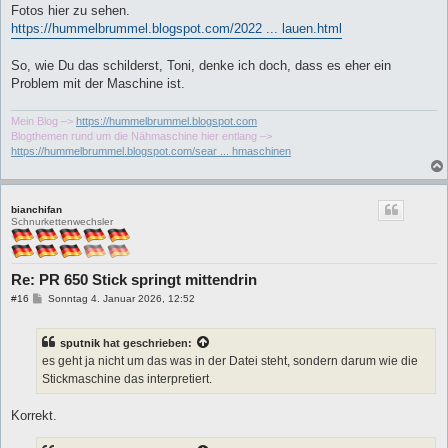
t
Fotos hier zu sehen.
r
a
https://hummelbrummel.blogspot.com/2022 ... lauen.html
g
So, wie Du das schilderst, Toni, denke ich doch, dass es eher ein
Problem mit der Maschine ist.
Mein Blog –>
https://hummelbrummel.blogspot.com
Blogthemen rund um die Nähmaschine hier entlang –>
https://hummelbrummel.blogspot.com/sear ... hmaschinen
bianchifan
Schnurkettenwechsler
Re: PR 650 Stick springt mittendrin
B
#16
Sonntag 4. Januar 2026, 12:52
e
i
t
sputnik
hat geschrieben:
r
a
es geht ja nicht um das was in der Datei steht, sondern darum wie die
g
Stickmaschine das interpretiert.
Korrekt.