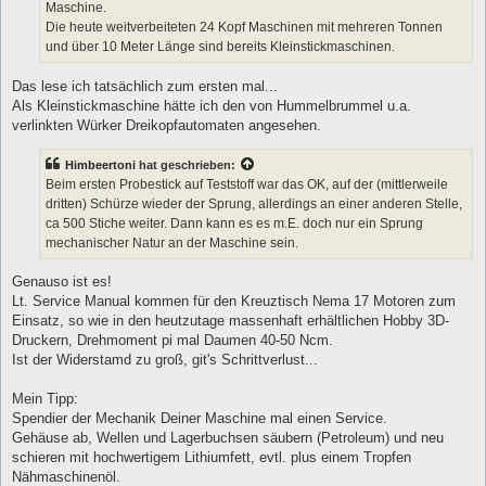
Maschine.
Die heute weitverbeiteten 24 Kopf Maschinen mit mehreren Tonnen
und über 10 Meter Länge sind bereits Kleinstickmaschinen.
Das lese ich tatsächlich zum ersten mal...
Als Kleinstickmaschine hätte ich den von Hummelbrummel u.a.
verlinkten Würker Dreikopfautomaten angesehen.
Himbeertoni
hat geschrieben:
Beim ersten Probestick auf Teststoff war das OK, auf der (mittlerweile
dritten) Schürze wieder der Sprung, allerdings an einer anderen Stelle,
ca 500 Stiche weiter. Dann kann es es m.E. doch nur ein Sprung
mechanischer Natur an der Maschine sein.
Genauso ist es!
Lt. Service Manual kommen für den Kreuztisch Nema 17 Motoren zum
Einsatz, so wie in den heutzutage massenhaft erhältlichen Hobby 3D-
Druckern, Drehmoment pi mal Daumen 40-50 Ncm.
Ist der Widerstamd zu groß, git's Schrittverlust...
Mein Tipp:
Spendier der Mechanik Deiner Maschine mal einen Service.
Gehäuse ab, Wellen und Lagerbuchsen säubern (Petroleum) und neu
schieren mit hochwertigem Lithiumfett, evtl. plus einem Tropfen
Nähmaschinenöl.