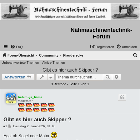
Nähmaschinentechnik-
Forum
FAQ
Registrieren
Anmelden
S
Foren-Übersicht
Community
Plauderecke
Unbeantwortete Themen
Aktive Themen
u
Gibt es hier auch Skipper ?
c
Suche
Erweiterte
Antworten
h
3 Beiträge • Seite
1
von
1
e
Achim (js_hsm)
Moderator
Gibt es hier auch Skipper ?
B
#1
Dienstag 2. Juni 2026, 01:18
e
i
Egal ob Segel oder Motor
t