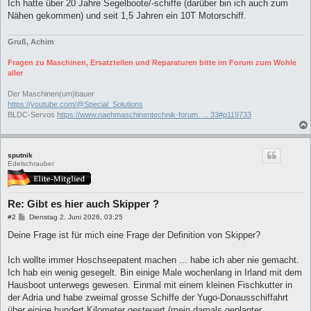
Ich hatte über 20 Jahre Segelboote/-schiffe (darüber bin ich auch zum
r
a
Nähen gekommen) und seit 1,5 Jahren ein 10T Motorschiff.
g
Gruß, Achim
Fragen zu Maschinen, Ersatzteilen und Reparaturen bitte im Forum zum Wohle
aller
Der Maschinen(um)bauer
https://youtube.com/@Special_Solutions
BLDC-Servos
https://www.naehmaschinentechnik-forum. ... 33#p119733
sputnik
Edelschrauber
Re: Gibt es hier auch Skipper ?
B
#2
Dienstag 2. Juni 2026, 03:25
e
i
Deine Frage ist für mich eine Frage der Definition von Skipper?
t
r
a
Ich wollte immer Hoschseepatent machen ... habe ich aber nie gemacht.
g
Ich hab ein wenig gesegelt. Bin einige Male wochenlang in Irland mit dem
Hausboot unterwegs gewesen. Einmal mit einem kleinen Fischkutter in
der Adria und habe zweimal grosse Schiffe der Yugo-Donausschiffahrt
über einige hundert Kilometer gesteuert (mein damals geplanter