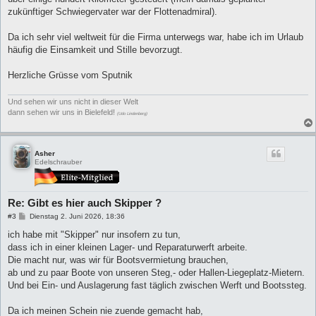
zukünftiger Schwiegervater war der Flottenadmiral).
Da ich sehr viel weltweit für die Firma unterwegs war, habe ich im Urlaub
häufig die Einsamkeit und Stille bevorzugt.
Herzliche Grüsse vom Sputnik
Und sehen wir uns nicht in dieser Welt
dann sehen wir uns in Bielefeld!
(Udo Lindenberg)
Asher
Edelschrauber
Re: Gibt es hier auch Skipper ?
B
#3
Dienstag 2. Juni 2026, 18:36
e
i
ich habe mit "Skipper" nur insofern zu tun,
t
dass ich in einer kleinen Lager- und Reparaturwerft arbeite.
r
a
Die macht nur, was wir für Bootsvermietung brauchen,
g
ab und zu paar Boote von unseren Steg,- oder Hallen-Liegeplatz-Mietern.
Und bei Ein- und Auslagerung fast täglich zwischen Werft und Bootssteg.
Da ich meinen Schein nie zuende gemacht hab,