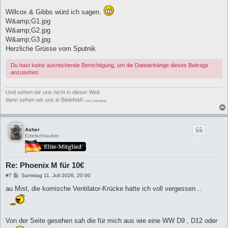
e
i
Willcox & Gibbs würd ich sagen.
t
W&amp;G1.jpg
r
a
W&amp;G2.jpg
g
W&amp;G3.jpg
Herzliche Grüsse vom Sputnik
Du hast keine ausreichende Berechtigung, um die Dateianhänge dieses Beitrags
anzusehen.
Und sehen wir uns nicht in dieser Welt
dann sehen wir uns in Bielefeld!
(Udo Lindenberg)
Asher
Edelschrauber
Re: Phoenix M für 10€
B
#7
Samstag 11. Juli 2026, 20:00
e
i
au Mist, die komische Ventilator-Krücke hatte ich voll vergessen...
t
r
a
g
Von der Seite gesehen sah die für mich aus wie eine WW D9 , D12 oder