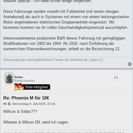
Mauser Special – ich habe sicher einige vergessen.
Diese Fahrzeuge wurden sowohl mit Fußantrieb (mit einem riesigen
Antriebsrad) als auch in Systemen mit einem von einem leistungsstarken
Motor angetriebenen elektrischen Gruppenantrieb eingesetzt. Mit
letzterem konnten sie ihr volles Geschwindigkeitspotenzial ausschöpfen.
Interessanterweise produzierte B&R dieses Fahrzeug mit geringfügigen
Modifikationen von 1902 bis 1944. Ab 1918, nach Einführung der
numerischen Klassenbezeichnungen, erhielt es die Bezeichnung 12.
Überzeugungen sind gefährlichere Feinde der Wahrheit als Lügen.(C)
Asher
Edelschrauber
Re: Phoenix M für 10€
B
#4
Donnerstag 9. Juli 2026, 20:24
e
i
Willcox & Gibbs???
t
r
a
Wheeler & Wilson D9, würd ich sagen
g