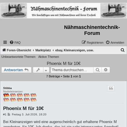
Nähmaschinentechnik-
Forum
FAQ
Registrieren
Anmelden
S
Foren-Übersicht
Marktplatz
ebay, Kleinanzeigen, usw.
Unbeantwortete Themen
Aktive Themen
u
Phoenix M für 10€
c
Suche
Erweiterte
Antworten
h
7 Beiträge • Seite
1
von
1
e
Stibba
Nadeleinsetzer
Phoenix M für 10€
B
#1
Freitag 3. Juli 2026, 18:20
e
i
Bei Kleinanzeigen wird eine augenscheinlich gut erhaltene Phoenix M
t
angeboten- für 10€. Ich denke, das ist ein sehr interessantes Angebot!