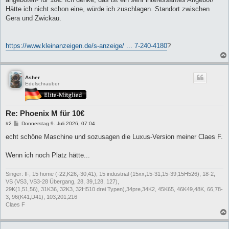
r
a
Hätte ich nicht schon eine, würde ich zuschlagen. Standort zwischen
g
Gera und Zwickau.
https://www.kleinanzeigen.de/s-anzeige/ ... 7-240-4180
?
Asher
Edelschrauber
Re: Phoenix M für 10€
B
#2
Donnerstag 9. Juli 2026, 07:04
e
i
echt schöne Maschine und sozusagen die Luxus-Version meiner Claes F.
t
r
a
Wenn ich noch Platz hätte...
g
Singer: IF, 15 home (-22,K26,-30,41), 15 industrial (15xx,15-31,15-39,15H526), 18-2,
VS (VS3, VS3-28 Übergang, 28, 39,128, 127),
29K(1,51,56), 31K36, 32K3, 32H510 drei Typen),34pre,34K2, 45K65, 46K49,48K, 66,78-
3, 96(K41,D41), 103,201,216
Claes F