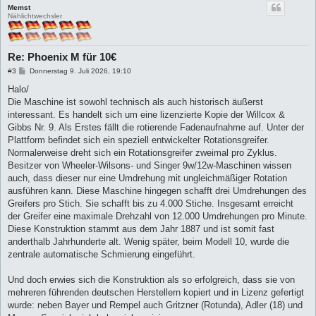
Memst
Nählichtwechsler
Re: Phoenix M für 10€
B
#3
Donnerstag 9. Juli 2026, 19:10
e
i
Halo/
t
Die Maschine ist sowohl technisch als auch historisch äußerst
r
a
interessant. Es handelt sich um eine lizenzierte Kopie der Willcox &
g
Gibbs Nr. 9. Als Erstes fällt die rotierende Fadenaufnahme auf. Unter der
Plattform befindet sich ein speziell entwickelter Rotationsgreifer.
Normalerweise dreht sich ein Rotationsgreifer zweimal pro Zyklus.
Besitzer von Wheeler-Wilsons- und Singer 9w/12w-Maschinen wissen
auch, dass dieser nur eine Umdrehung mit ungleichmäßiger Rotation
ausführen kann. Diese Maschine hingegen schafft drei Umdrehungen des
Greifers pro Stich. Sie schafft bis zu 4.000 Stiche. Insgesamt erreicht
der Greifer eine maximale Drehzahl von 12.000 Umdrehungen pro Minute.
Diese Konstruktion stammt aus dem Jahr 1887 und ist somit fast
anderthalb Jahrhunderte alt. Wenig später, beim Modell 10, wurde die
zentrale automatische Schmierung eingeführt.
Und doch erwies sich die Konstruktion als so erfolgreich, dass sie von
mehreren führenden deutschen Herstellern kopiert und in Lizenz gefertigt
wurde: neben Bayer und Rempel auch Gritzner (Rotunda), Adler (18) und