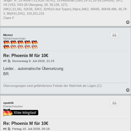
Singer: IF, 15 home (-22,K26,-30,41), 15 industrial (15xx,15-31,15-39,15H526), 18-2,
VS (VS3, VS3-28 Übergang, 28, 39,128, 127),
29K(1,51,56), 31K36, 32K3, 32H510 drei Typen),34pre,34K2, 45K65, 46K49,48K, 66,78-
3, 96(K41,D41), 103,201,216
Claes F
Memst
Nählichtwechsler
Re: Phoenix M für 10€
B
#5
Donnerstag 9. Juli 2026, 21:15
e
i
Leider... automatische Übersetzung
t
BR.
r
a
g
Überzeugungen sind gefährlichere Feinde der Wahrheit als Lügen.(C)
sputnik
Edelschrauber
Re: Phoenix M für 10€
B
#6
Freitag 10. Juli 2026, 00:19