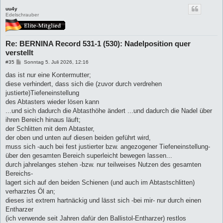
uu4y
Edelschrauber
Re: BERNINA Record 531-1 (530): Nadelposition quer
verstellt
B
#35
Sonntag 5. Juli 2026, 12:16
e
i
das ist nur eine Kontermutter;
t
diese verhindert, dass sich die (zuvor durch verdrehen
r
a
justierte)Tiefeneinstellung
g
des Abtasters wieder lösen kann
...und sich dadurch die Abtasthöhe ändert ...und dadurch die Nadel über
ihren Bereich hinaus läuft;
der Schlitten mit dem Abtaster,
der oben und unten auf diesen beiden geführt wird,
muss sich -auch bei fest justierter bzw. angezogener Tiefeneinstellung-
über den gesamten Bereich superleicht bewegen lassen...
durch jahrelanges stehen -bzw. nur teilweises Nutzen des gesamten
Bereichs-
lagert sich auf den beiden Schienen (und auch im Abtastschlitten)
verharztes Öl an;
dieses ist extrem hartnäckig und lässt sich -bei mir- nur durch einen
Entharzer
(ich verwende seit Jahren dafür den Ballistol-Entharzer) restlos