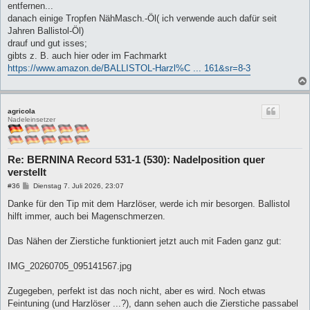
entfernen...
danach einige Tropfen NähMasch.-Öl( ich verwende auch dafür seit
Jahren Ballistol-Öl)
drauf und gut isses;
gibts z. B. auch hier oder im Fachmarkt
https://www.amazon.de/BALLISTOL-Harzl%C ... 161&sr=8-3
agricola
Nadeleinsetzer
Re: BERNINA Record 531-1 (530): Nadelposition quer
verstellt
B
#36
Dienstag 7. Juli 2026, 23:07
e
i
Danke für den Tip mit dem Harzlöser, werde ich mir besorgen. Ballistol
t
hilft immer, auch bei Magenschmerzen.
r
a
g
Das Nähen der Zierstiche funktioniert jetzt auch mit Faden ganz gut:
IMG_20260705_095141567.jpg
Zugegeben, perfekt ist das noch nicht, aber es wird. Noch etwas
Feintuning (und Harzlöser ...?), dann sehen auch die Zierstiche passabel