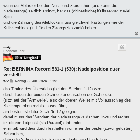
e
i
wenn der Abtaster bei den Nutz- und Zierstichen (und somit die
t
Nadelstange) seitlich springt, hat das (chinesische) Kulissenrad zuviel
r
a
Spiel...
g
und die Zahnung des Alublocks muss gleichviel Rastungen wie der
Kulissenblock (+ 1 für den Zwangszickzack) haben
uu4y
Edelschrauber
Re: BERNINA Record 531-1 (530): Nadelposition quer
verstellt
B
#32
Montag 22. Juni 2026, 09:58
e
i
das Timing des Überstichs (bei den Stichen 1-12) wird
t
durch Lösen der beiden Schneckenschrauben der Schnecke
r
a
(sitzt auf der "Armwelle", also der oberen Welle) mit Vollausschlag des
g
Stellrings -oben rechts- ausgeführt;
am besten ist dafür Stich Nr. 12 geeignet;
dabei muss das Wandern der Nadelstange -zwischen links und rechts.
im oberen Totpunkt (als Parabel) stattfinden;
ermittelt wird dies durch festhalten von einer der beiden(zuvor gelösten)
Schrauben,
dabei die Schnecke gleichzeitig auf Linksanschlag halten