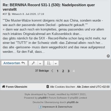
Re: BERNINA Record 531-1 (530): Nadelposition quer
verstellt
B
#37
Mittwoch 8. Juli 2026, 17:19
e
i
""Die Muster-Walze kommt übrigens nicht aus China, sondern wurde -
t
wie auch der passende obere Deckel - gebraucht gekauft.""
r
a
= dann war auch noch ein komplettes, genau passendes und vor allem
g
noch intaktes Originalzahnrad am Kulissenblock dran...
das gibts nämlich für die 5XX - Record-Reihe schon lang nicht mehr, nur
einer bei "TUTTI" in der Schweiz stellt -das Zahnrad allein- noch her...
das alte -gerissene- muss dann weggedrückt und das neue aufgepresst
werden... für den Fall, dass...
Antworten
1
2
3
4
Vorherige
37 Beiträge
Foren-Übersicht
Alle Cookies löschen
Alle Zeiten sind
UTC+02:00
Style developed by Turaiel, modified by HUSKY 2021,
Powered by
phpBB
® Forum Software © phpBB Limited
Deutsche Übersetzung durch
phpBB.de
Impressum & Datenschutz