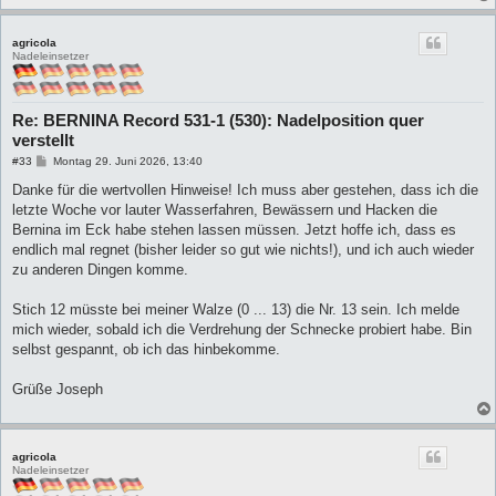
agricola
Nadeleinsetzer
Re: BERNINA Record 531-1 (530): Nadelposition quer
verstellt
B
#33
Montag 29. Juni 2026, 13:40
e
i
Danke für die wertvollen Hinweise! Ich muss aber gestehen, dass ich die
t
letzte Woche vor lauter Wasserfahren, Bewässern und Hacken die
r
a
Bernina im Eck habe stehen lassen müssen. Jetzt hoffe ich, dass es
g
endlich mal regnet (bisher leider so gut wie nichts!), und ich auch wieder
zu anderen Dingen komme.
Stich 12 müsste bei meiner Walze (0 ... 13) die Nr. 13 sein. Ich melde
mich wieder, sobald ich die Verdrehung der Schnecke probiert habe. Bin
selbst gespannt, ob ich das hinbekomme.
Grüße Joseph
agricola
Nadeleinsetzer