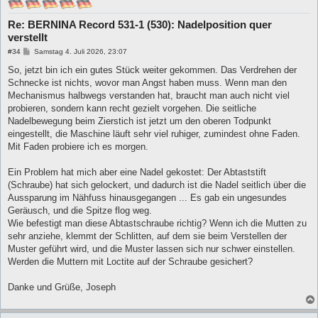
Re: BERNINA Record 531-1 (530): Nadelposition quer
verstellt
B
#34
Samstag 4. Juli 2026, 23:07
e
i
So, jetzt bin ich ein gutes Stück weiter gekommen. Das Verdrehen der
t
Schnecke ist nichts, wovor man Angst haben muss. Wenn man den
r
a
Mechanismus halbwegs verstanden hat, braucht man auch nicht viel
g
probieren, sondern kann recht gezielt vorgehen. Die seitliche
Nadelbewegung beim Zierstich ist jetzt um den oberen Todpunkt
eingestellt, die Maschine läuft sehr viel ruhiger, zumindest ohne Faden.
Mit Faden probiere ich es morgen.
Ein Problem hat mich aber eine Nadel gekostet: Der Abtaststift
(Schraube) hat sich gelockert, und dadurch ist die Nadel seitlich über die
Aussparung im Nähfuss hinausgegangen ... Es gab ein ungesundes
Geräusch, und die Spitze flog weg.
Wie befestigt man diese Abtastschraube richtig? Wenn ich die Mutten zu
sehr anziehe, klemmt der Schlitten, auf dem sie beim Verstellen der
Muster geführt wird, und die Muster lassen sich nur schwer einstellen.
Werden die Muttern mit Loctite auf der Schraube gesichert?
Danke und Grüße, Joseph