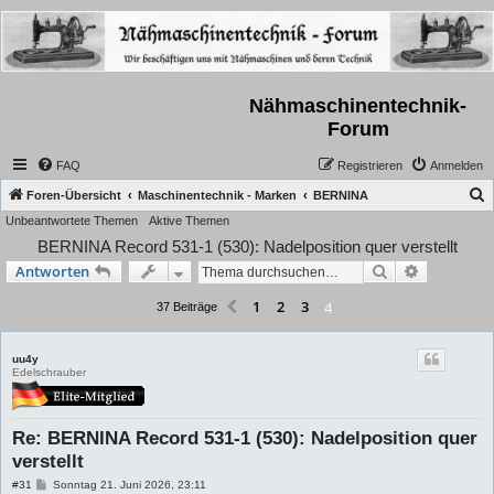
Nähmaschinentechnik-
Forum
FAQ
Registrieren
Anmelden
S
Foren-Übersicht
Maschinentechnik - Marken
BERNINA
Unbeantwortete Themen
Aktive Themen
u
BERNINA Record 531-1 (530): Nadelposition quer verstellt
c
Suche
Erweiterte
Antworten
h
e
1
2
3
4
Vorherige
37 Beiträge
uu4y
Edelschrauber
Re: BERNINA Record 531-1 (530): Nadelposition quer
verstellt
B
#31
Sonntag 21. Juni 2026, 23:11