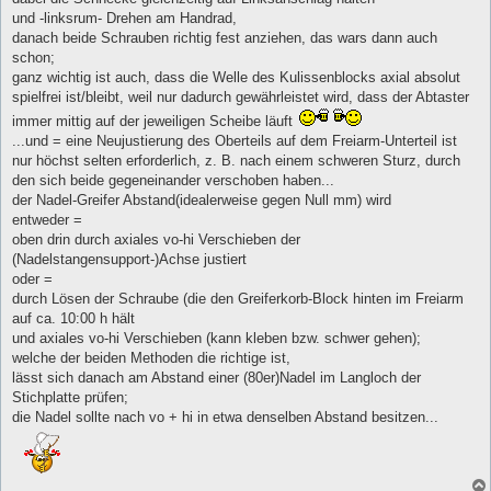
und -linksrum- Drehen am Handrad,
danach beide Schrauben richtig fest anziehen, das wars dann auch
schon;
ganz wichtig ist auch, dass die Welle des Kulissenblocks axial absolut
spielfrei ist/bleibt, weil nur dadurch gewährleistet wird, dass der Abtaster
immer mittig auf der jeweiligen Scheibe läuft
...und = eine Neujustierung des Oberteils auf dem Freiarm-Unterteil ist
nur höchst selten erforderlich, z. B. nach einem schweren Sturz, durch
den sich beide gegeneinander verschoben haben...
der Nadel-Greifer Abstand(idealerweise gegen Null mm) wird
entweder =
oben drin durch axiales vo-hi Verschieben der
(Nadelstangensupport-)Achse justiert
oder =
durch Lösen der Schraube (die den Greiferkorb-Block hinten im Freiarm
auf ca. 10:00 h hält
und axiales vo-hi Verschieben (kann kleben bzw. schwer gehen);
welche der beiden Methoden die richtige ist,
lässt sich danach am Abstand einer (80er)Nadel im Langloch der
Stichplatte prüfen;
die Nadel sollte nach vo + hi in etwa denselben Abstand besitzen...