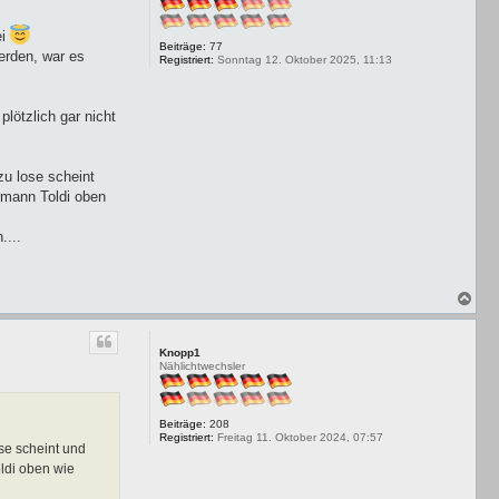
ei
Beiträge:
77
erden, war es
Registriert:
Sonntag 12. Oktober 2025, 11:13
lötzlich gar nicht
zu lose scheint
rmann Toldi oben
....
N
a
c
h
Knopp1
o
Nählichtwechsler
b
e
n
Beiträge:
208
Registriert:
Freitag 11. Oktober 2024, 07:57
se scheint und
ldi oben wie