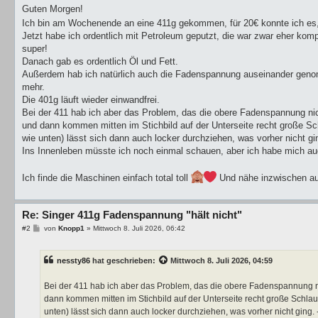
i
Guten Morgen!
t
Ich bin am Wochenende an eine 411g gekommen, für 20€ konnte ich es, 
r
a
Jetzt habe ich ordentlich mit Petroleum geputzt, die war zwar eher kom
g
super!
Danach gab es ordentlich Öl und Fett.
Außerdem hab ich natürlich auch die Fadenspannung auseinander genomm
mehr.
Die 401g läuft wieder einwandfrei.
Bei der 411 hab ich aber das Problem, das die obere Fadenspannung nich
und dann kommen mitten im Stichbild auf der Unterseite recht große S
wie unten) lässt sich dann auch locker durchziehen, was vorher nicht g
Ins Innenleben müsste ich noch einmal schauen, aber ich habe mich au
Ich finde die Maschinen einfach total toll
Und nähe inzwischen aus
Re: Singer 411g Fadenspannung "hält nicht"
B
#2
von
Knopp1
»
Mittwoch 8. Juli 2026, 06:42
e
i
t
nessty86
hat geschrieben:
Mittwoch 8. Juli 2026, 04:59
r
a
g
Bei der 411 hab ich aber das Problem, das die obere Fadenspannung nic
dann kommen mitten im Stichbild auf der Unterseite recht große Schl
unten) lässt sich dann auch locker durchziehen, was vorher nicht ging