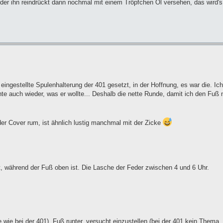
, der ihn reindrückt dann nochmal mit einem Tröpfchen Öl versehen, das wird'
eingestellte Spulenhalterung der 401 gesetzt, in der Hoffnung, es war die. Ich
te auch wieder, was er wollte... Deshalb die nette Runde, damit ich den Fuß
t der Cover rum, ist ähnlich lustig manchmal mit der Zicke
t, während der Fuß oben ist. Die Lasche der Feder zwischen 4 und 6 Uhr.
e wie bei der 401), Fuß runter, versucht einzustellen (bei der 401 kein Thema.