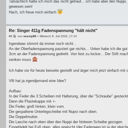
i
Tatsächlich hatte ich mich das nicht getraut... ich habe aber den Nuppi
t
gewesen sein!
r
a
Hach, ich freue mich einfach
g
Re: Singer 411g Fadenspannung "hält nicht"
B
#6
von
nessty86
»
Mittwoch 8. Juli 2026, 17:14
e
i
Irgendwas stimmt da immer noch nicht...
t
An der Oberfadenspannung passiert gar nichts... Unten habe ich die gut 
r
a
3cm an der Fadenspannung gedreht. Von fest zu locker... Der Stift mach
g
senken muss
Ich habe sie für heute beiseite gestellt und ärger mich jetzt einfach mi
Vllt hat ja irgendjemand eine Idee?
Aufbau:
In der Feder die 3 Scheiben mit Halterung, über die "Schraube" gesteck
Dann die Plastekappe mit +-
Die Feder, groß hinten, klein vorn.
Die gespaltene Unterlegscheibe mit Nupsi nach oben.
Die Doppelmutter.
Die Lasche nach oben über den Nuppi der hinteren Scheibe gezogen.
Eingefädelt bei Fuß oben, alles erwischt (der Fadenweg ist ja der gleich