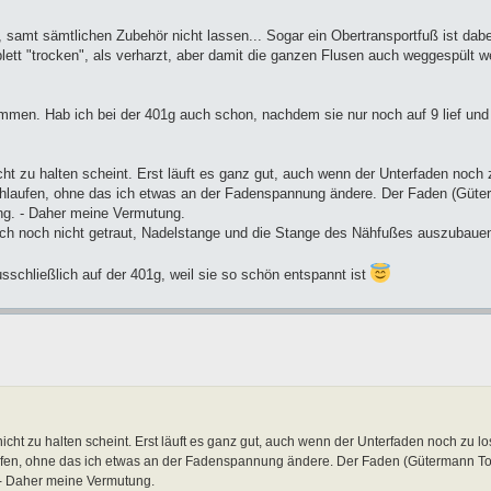
samt sämtlichen Zubehör nicht lassen... Sogar ein Obertransportfuß ist dab
plett "trocken", als verharzt, aber damit die ganzen Flusen auch weggespült w
en. Hab ich bei der 401g auch schon, nachdem sie nur noch auf 9 lief und p
t zu halten scheint. Erst läuft es ganz gut, auch wenn der Unterfaden noch 
chlaufen, ohne das ich etwas an der Fadenspannung ändere. Der Faden (Güte
ing. - Daher meine Vermutung.
ch noch nicht getraut, Nadelstange und die Stange des Nähfußes auszubauen
schließlich auf der 401g, weil sie so schön entspannt ist
ht zu halten scheint. Erst läuft es ganz gut, auch wenn der Unterfaden noch zu lo
aufen, ohne das ich etwas an der Fadenspannung ändere. Der Faden (Gütermann To
. - Daher meine Vermutung.