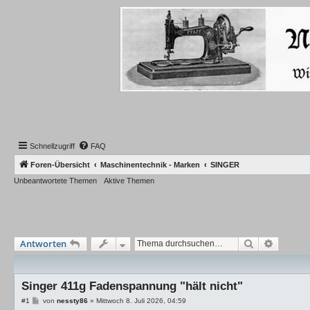
Schnellzugriff
FAQ
Foren-Übersicht
Maschinentechnik - Marken
SINGER
Unbeantwortete Themen
Aktive Themen
Suche
Erweiter
Antworten
Singer 411g Fadenspannung "hält nicht"
B
#1
von
nessty86
»
Mittwoch 8. Juli 2026, 04:59
e