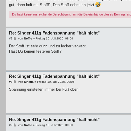
gut, dann halt mit Stoff!", Den Stoff nehm ich jetzt
Du hast keine ausreichende Berechtigung, um die Dateianhänge dieses Beitrags a
Re: Singer 411g Fadenspannung "hält nicht"
B
#7
von
Noffie
»
Freitag 10. Juli 2026, 08:59
e
i
Der Stoff ist sehr dünn und zu locker verwebt.
t
Hast Du keinen festeren Stoff?
r
a
g
Re: Singer 411g Fadenspannung "hält nicht"
B
#8
von
lunetta
»
Freitag 10. Juli 2026, 09:05
e
i
Spannung einstellen immer bei Fuß oben!
t
r
a
g
Re: Singer 411g Fadenspannung "hält nicht"
B
#9
von
Noffie
»
Freitag 10. Juli 2026, 09:30
e