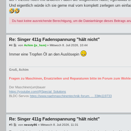
Und eigentlich würde ich sie gerne mal vorn komplett zerlegen um ei
Du hast keine ausreichende Berechtigung, um die Dateianhänge dieses Beitrags a
Re: Singer 411g Fadenspannung "hält nicht"
B
#4
von
Achim (js_hsm)
»
Mittwoch 8. Juli 2026, 10:44
e
i
Immer eine Tropfen Öl an den Auslösepin
t
r
a
g
Gruß, Achim
Fragen zu Maschinen, Ersatzteilen und Reparaturen bitte im Forum zum Wohle 
Der Maschinen(um)bauer
https://youtube.com/@Special_Solutions
BLDC-Servos
https://www.naehmaschinentechnik-forum. ... 33#p119733
Re: Singer 411g Fadenspannung "hält nicht"
B
#5
von
nessty86
»
Mittwoch 8. Juli 2026, 11:31
e