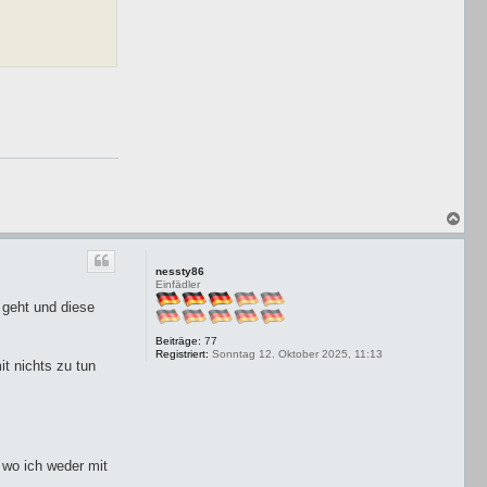
N
a
c
h
nessty86
o
Einfädler
b
 geht und diese
e
n
Beiträge:
77
Registriert:
Sonntag 12. Oktober 2025, 11:13
t nichts zu tun
 wo ich weder mit