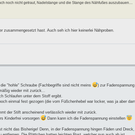
uch noch nicht getraut, Nadelstange und die Stange des Nähfußes auszubauen....
r zusammengesetzt hast. Auch seh ich hier keinerlei Nähproben.
h die "hohle" Schraube (Fachbegriffe sind nicht meins
) zur Fadenspannung
mäßig wieder mit zurück...
h Schlaufen unter dem Stoff ergibt.
 noch einmal fest gezogen (die vom Füßchenhebel war locker, was ja aber dami
t der Stift anscheinend verlässlich wieder mit zurück.
ürs Kinderfrei vorsorgen
Dann kann ich die Fadenspannung einstellen
st nicht das Bisherige! Denn, in der Fadenspannung hingen Fäden und Dreck,
 entfernen. Die Plättchen hatten leichten Rost, welcher nun auch ab ist.