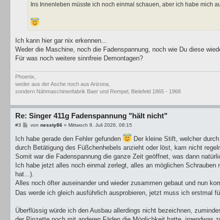
Ins Innenleben müsste ich noch einmal schauen, aber ich habe mich a
Ich kann hier gar nix erkennen...
Weder die Maschine, noch die Fadenspannung, noch wie Du diese wiede
Für was noch weitere sinnfreie Demontagen?
Phoenix,
weder aus der Asche noch aus Arizona,
sondern Nähmaschinenfabrik Baer und Rempel, Bielefeld 1865 - 1968
Re: Singer 411g Fadenspannung "hält nicht"
B
#3
von
nessty86
»
Mittwoch 8. Juli 2026, 08:15
e
i
Ich habe gerade den Fehler gefunden
Der kleine Stift, welcher durc
t
durch Betätigung des Füßchenhebels anzieht oder löst, kam nicht regel
r
a
Somit war die Fadenspannung die ganze Zeit geöffnet, was dann natürlic
g
Ich habe jetzt alles noch einmal zerlegt, alles an möglichen Schrauben
hat...).
Alles noch öfter auseinander und wieder zusammen gebaut und nun komm
Das werde ich gleich ausführlich ausprobieren, jetzt muss ich erstmal f
Überflüssig würde ich den Ausbau allerdings nicht bezeichnen, zuminde
der Pinzette noch mit anderen Fäden die Möglichkeit hatte, irgendwas zu