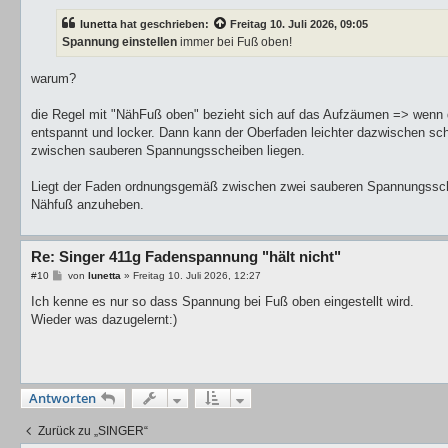
i
t
lunetta
hat geschrieben:
Freitag 10. Juli 2026, 09:05
r
a
Spannung einstellen
immer bei Fuß oben!
g
warum?
die Regel mit "NähFuß oben" bezieht sich auf das Aufzäumen => wenn 
entspannt und locker. Dann kann der Oberfaden leichter dazwischen sch
zwischen sauberen Spannungsscheiben liegen.
Liegt der Faden ordnungsgemäß zwischen zwei sauberen Spannungsschei
Nähfuß anzuheben.
Re: Singer 411g Fadenspannung "hält nicht"
B
#10
von
lunetta
»
Freitag 10. Juli 2026, 12:27
e
i
Ich kenne es nur so dass Spannung bei Fuß oben eingestellt wird.
t
Wieder was dazugelernt:)
r
a
g
Antworten
Zurück zu „SINGER“