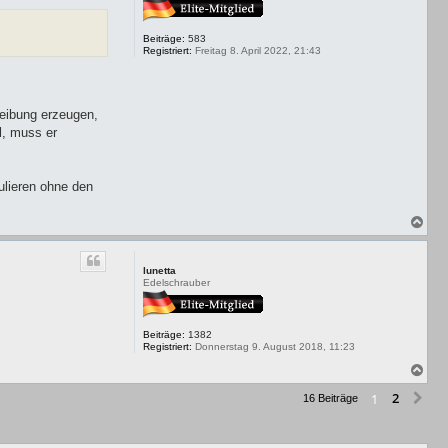
e
n
Beiträge:
583
Registriert:
Freitag 8. April 2022, 21:43
eibung erzeugen,
l, muss er
lieren ohne den
N
a
c
h
lunetta
o
Edelschrauber
b
e
n
Beiträge:
1382
Registriert:
Donnerstag 9. August 2018, 11:23
N
a
2
1
c
Nä
16 Beiträge
h
o
b