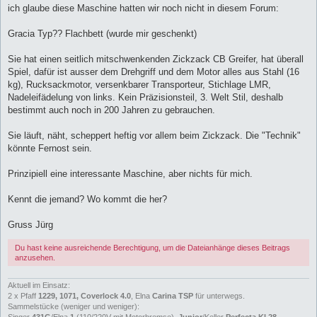
t
ich glaube diese Maschine hatten wir noch nicht in diesem Forum:
r
a
g
Gracia Typ?? Flachbett (wurde mir geschenkt)
Sie hat einen seitlich mitschwenkenden Zickzack CB Greifer, hat überall
Spiel, dafür ist ausser dem Drehgriff und dem Motor alles aus Stahl (16
kg), Rucksackmotor, versenkbarer Transporteur, Stichlage LMR,
Nadeleifädelung von links. Kein Präzisionsteil, 3. Welt Stil, deshalb
bestimmt auch noch in 200 Jahren zu gebrauchen.
Sie läuft, näht, scheppert heftig vor allem beim Zickzack. Die "Technik"
könnte Fernost sein.
Prinzipiell eine interessante Maschine, aber nichts für mich.
Kennt die jemand? Wo kommt die her?
Gruss Jürg
Du hast keine ausreichende Berechtigung, um die Dateianhänge dieses Beitrags
anzusehen.
Aktuell im Einsatz:
2 x Pfaff
1229, 1071, Coverlock 4.0
, Elna
Carina TSP
für unterwegs.
Sammelstücke (weniger und weniger):