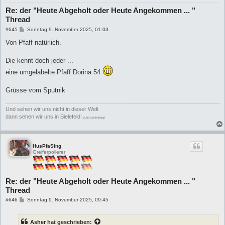
Re: der "Heute Abgeholt oder Heute Angekommen ... "
Thread
B
#645
Sonntag 9. November 2025, 01:03
e
i
Von Pfaff natürlich.
t
r
a
Die kennt doch jeder ...
g
eine umgelabelte Pfaff Dorina 54
Grüsse vom Sputnik
Und sehen wir uns nicht in dieser Welt
dann sehen wir uns in Bielefeld!
(Udo Lindenberg)
HusPfaSing
Greiferpolierer
Re: der "Heute Abgeholt oder Heute Angekommen ... "
Thread
B
#646
Sonntag 9. November 2025, 09:45
e
i
t
Asher
hat geschrieben:
r