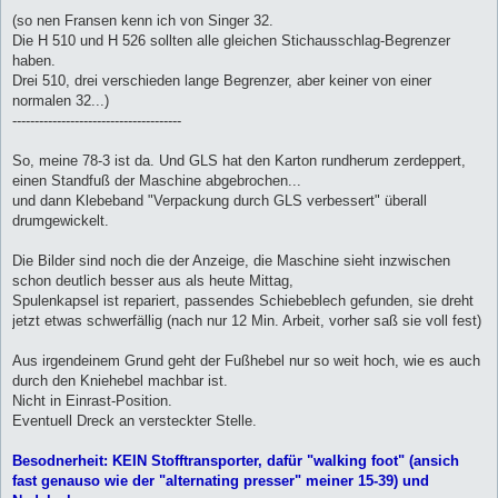
e
i
(so nen Fransen kenn ich von Singer 32.
t
Die H 510 und H 526 sollten alle gleichen Stichausschlag-Begrenzer
r
a
haben.
g
Drei 510, drei verschieden lange Begrenzer, aber keiner von einer
normalen 32...)
--------------------------------------
So, meine 78-3 ist da. Und GLS hat den Karton rundherum zerdeppert,
einen Standfuß der Maschine abgebrochen...
und dann Klebeband "Verpackung durch GLS verbessert" überall
drumgewickelt.
Die Bilder sind noch die der Anzeige, die Maschine sieht inzwischen
schon deutlich besser aus als heute Mittag,
Spulenkapsel ist repariert, passendes Schiebeblech gefunden, sie dreht
jetzt etwas schwerfällig (nach nur 12 Min. Arbeit, vorher saß sie voll fest)
Aus irgendeinem Grund geht der Fußhebel nur so weit hoch, wie es auch
durch den Kniehebel machbar ist.
Nicht in Einrast-Position.
Eventuell Dreck an versteckter Stelle.
Besodnerheit: KEIN Stofftransporter, dafür "walking foot" (ansich
fast genauso wie der "alternating presser" meiner 15-39) und