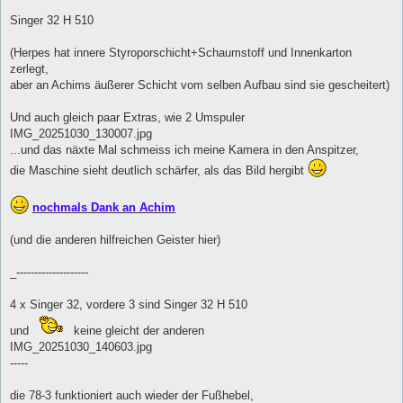
r
a
Singer 32 H 510
g
(Herpes hat innere Styroporschicht+Schaumstoff und Innenkarton
zerlegt,
aber an Achims äußerer Schicht vom selben Aufbau sind sie gescheitert)
Und auch gleich paar Extras, wie 2 Umspuler
IMG_20251030_130007.jpg
...und das näxte Mal schmeiss ich meine Kamera in den Anspitzer,
die Maschine sieht deutlich schärfer, als das Bild hergibt
nochmals Dank an Achim
(und die anderen hilfreichen Geister hier)
_--------------------
4 x Singer 32, vordere 3 sind Singer 32 H 510
und
keine gleicht der anderen
IMG_20251030_140603.jpg
-----
die 78-3 funktioniert auch wieder der Fußhebel,