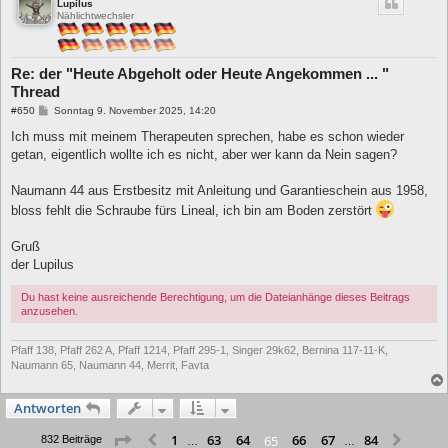
Lupilus
Nählichtwechsler
Re: der "Heute Abgeholt oder Heute Angekommen ... "
Thread
B
#650
Sonntag 9. November 2025, 14:20
e
i
Ich muss mit meinem Therapeuten sprechen, habe es schon wieder
t
getan, eigentlich wollte ich es nicht, aber wer kann da Nein sagen?
r
a
g
Naumann 44 aus Erstbesitz mit Anleitung und Garantieschein aus 1958,
bloss fehlt die Schraube fürs Lineal, ich bin am Boden zerstört
Gruß
der Lupilus
Du hast keine ausreichende Berechtigung, um die Dateianhänge dieses Beitrags
anzusehen.
Pfaff 138, Pfaff 262 A, Pfaff 1214, Pfaff 295-1, Singer 29k62, Bernina 117-11-K,
Naumann 65, Naumann 44, Merrit, Favta
Antworten
Seite
65
von
84
1
63
64
66
67
84
65
Vorherige
Nächs
832 Beiträge
…
…