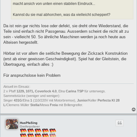
a
macht ansich von unten einen stabilen Eindruck...
g
Kannst du sie mal abhorchen, was da vielleicht scheppert?
Da ist rein gar nichts lose oder defekt, sie dreht ohne Wiederstand, die
Teile sind einfach nicht Passgenau. Ausserdem scheint die nicht alt zu
sein - vielleicht 50. So ähnliche Maschinen werden ja noch heute aus
Alteisen hergestellt.
Hörbar ist vor allem die seitliche Bewegung der Zickzack Konstruktion
(erst ab einer gewissen Geschwindigkeit). Spiel hat der Gleitstein, die
Übertragung, einfach alles :)
Für anspruchslose kein Problem
Aktuell im Einsatz:
2 x Pfaff
1229, 1071, Coverlock 4.0
, Elna
Carina TSP
für unterwegs.
Sammelstücke (weniger und weniger):
Singer
431G
/Elna
1
(110/220V mit Motorbremse),
Junior
/Keller
Perfecta Kl 28
L
/Clemens Müller
Stella
/Mewa
Freia
mit Brillengreifer.
HusPfaSing
Greiferpolierer