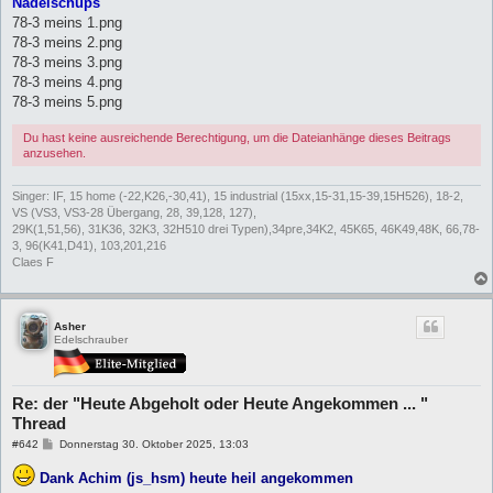
Nadelschups
78-3 meins 1.png
78-3 meins 2.png
78-3 meins 3.png
78-3 meins 4.png
78-3 meins 5.png
Du hast keine ausreichende Berechtigung, um die Dateianhänge dieses Beitrags
anzusehen.
Singer: IF, 15 home (-22,K26,-30,41), 15 industrial (15xx,15-31,15-39,15H526), 18-2,
VS (VS3, VS3-28 Übergang, 28, 39,128, 127),
29K(1,51,56), 31K36, 32K3, 32H510 drei Typen),34pre,34K2, 45K65, 46K49,48K, 66,78-
3, 96(K41,D41), 103,201,216
Claes F
Asher
Edelschrauber
Re: der "Heute Abgeholt oder Heute Angekommen ... "
Thread
B
#642
Donnerstag 30. Oktober 2025, 13:03
e
i
Dank Achim (js_hsm) heute heil angekommen
t