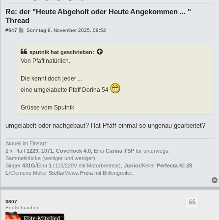
Re: der "Heute Abgeholt oder Heute Angekommen ... "
Thread
B
#647
Sonntag 9. November 2025, 09:52
e
i
t
sputnik
hat geschrieben:
r
a
Von Pfaff natürlich.
g
Die kennt doch jeder ...
eine umgelabelte Pfaff Dorina 54
Grüsse vom Sputnik
umgelabelt oder nachgebaut? Hat Pfaff einmal so ungenau gearbeitet?
Aktuell im Einsatz:
2 x Pfaff
1229, 1071, Coverlock 4.0
, Elna
Carina TSP
für unterwegs.
Sammelstücke (weniger und weniger):
Singer
431G
/Elna
1
(110/220V mit Motorbremse),
Junior
/Keller
Perfecta Kl 28
L
/Clemens Müller
Stella
/Mewa
Freia
mit Brillengreifer.
3607
Edelschrauber