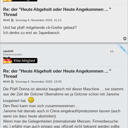
Re: der "Heute Abgeholt oder Heute Angekommen ... "
Thread
B
#648
Sonntag 9. November 2025, 11:13
e
i
Und hat pfaff mitgehende cb-Greifer gebaut?
t
Ich denke zu erst an Japanbarock.
r
a
g
sputnik
Edelschrauber
Re: der "Heute Abgeholt oder Heute Angekommen ... "
Thread
B
#649
Sonntag 9. November 2025, 13:55
e
i
Die Pfaff Dorina ist absolut baugleich mit dieser Maschine ... sie stammt
t
aus der Zeit der Gritzner Übernahme wo ja Gritzner schon mit Janome
r
a
kooperiert hat.
g
Den Rest kann man sich zusammenreimen ...
Janome hat damals auch in China eingekauft/produzieren lassen (auch
wenn sie dass heute abstreiten).
Wenn man die Gelegenheiten (internationale Messen, Firmenbesuche
etc.) erfährt man auch einiges was offiziell nicht bekannt werden sollte.