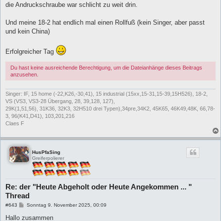
die Andruckschraube war schlicht zu weit drin.
Und meine 18-2 hat endlich mal einen Rollfuß (kein Singer, aber passt
und kein China)
Erfolgreicher Tag
Du hast keine ausreichende Berechtigung, um die Dateianhänge dieses Beitrags
anzusehen.
Singer: IF, 15 home (-22,K26,-30,41), 15 industrial (15xx,15-31,15-39,15H526), 18-2,
VS (VS3, VS3-28 Übergang, 28, 39,128, 127),
29K(1,51,56), 31K36, 32K3, 32H510 drei Typen),34pre,34K2, 45K65, 46K49,48K, 66,78-
3, 96(K41,D41), 103,201,216
Claes F
HusPfaSing
Greiferpolierer
Re: der "Heute Abgeholt oder Heute Angekommen ... "
Thread
B
#643
Sonntag 9. November 2025, 00:09
e
i
Hallo zusammen