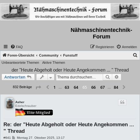
Nähmaschinentechnik-
Forum
FAQ
Registrieren
Anmelden
S
Foren-Übersicht
Community
Funstuff
Unbeantwortete Themen
Aktive Themen
u
der "Heute Abgeholt oder Heute Angekommen ... " Thread
c
Suche
Erweiterte
Antworten
h
e
Seite
65
von
84
1
63
64
66
67
84
65
Vorherige
Nächs
832 Beiträge
…
…
Asher
Edelschrauber
Re: der "Heute Abgeholt oder Heute Angekommen ...
" Thread
B
#641
Montag 27. Oktober 2025, 13:17